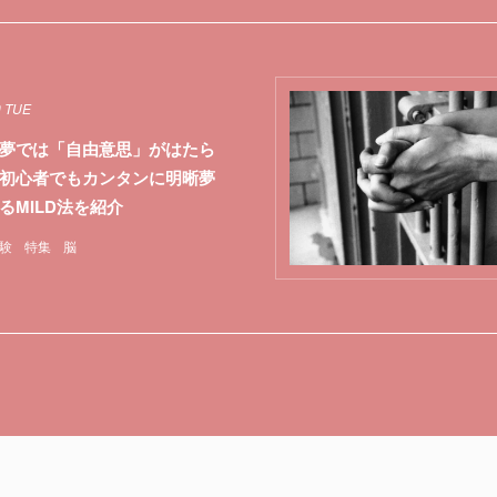
9 TUE
夢では「自由意思」がはたら
初心者でもカンタンに明晰夢
るMILD法を紹介
験
特集
脳