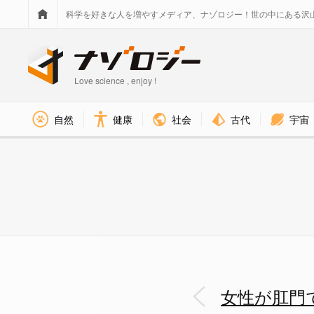
科学を好きな人を増やすメディア、ナゾロジー！世の中にある沢
Love science , enjoy !
社会
古代
宇宙
自然
健康
女性が肛門でどのように快楽を感
女性が肛門