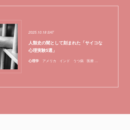
2025.10.18 SAT
人類史の闇として刻まれた「サイコな
心理実験5選」
心理学
アメリカ
インド
うつ病
医療
実験
心理学
特集