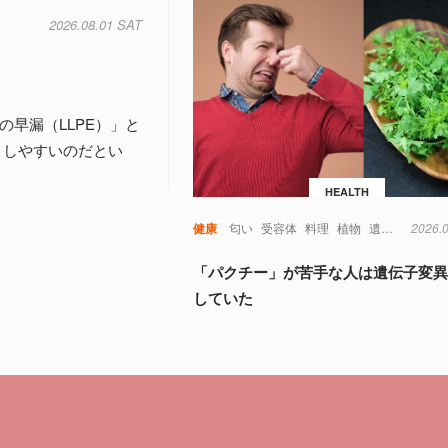
2026.08.01 SAT
早漏（LLPE）」と
こしやすいのだとい
HEALTH
健康
匂い
受容体
料理
植物
遺伝子
2026.
食べ
「パクチー」が苦手な人は遺伝子変
していた