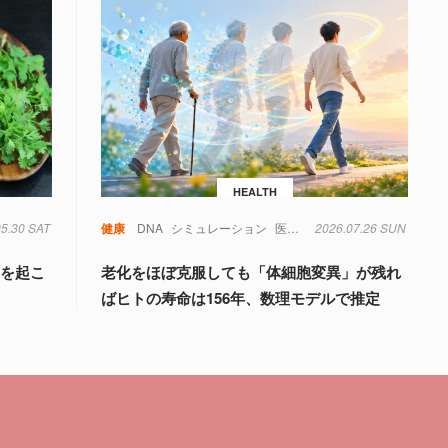
HEALTH
05.30 SAT
物
健康
DNA
シミュレーション
医療
老化
2026.07.26 SUN
臓器
遺伝子
異を起こ
老化をほぼ克服しても「体細胞変異」が残れ
ばヒトの寿命は156年、数理モデルで推定