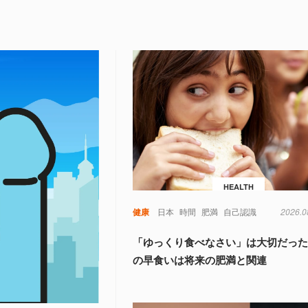
HEALTH
健康
日本
時間
肥満
自己認識
2026.0
「ゆっくり食べなさい」は大切だった
の早食いは将来の肥満と関連