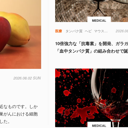
MEDICAL
医療
タンパク質
ヘビ
マウス
動物
2026.0
実験
10倍強力な「抗毒素」を開発、ガラ
「血中タンパク質」の組み合わせで
2026.08.02 SUN
近なものです。しか
巣がんにおける細胞
した。
MEDICAL