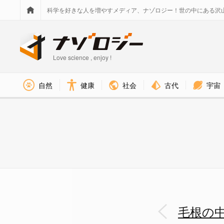
科学を好きな人を増やすメディア、ナゾロジー！世の中にある沢
Love science , enjoy !
社会
古代
宇宙
自然
健康
横浜国立大学では以前から毛包
毛根の