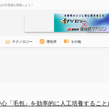
山の不思議を冒険しよう！
テクノロジー
理化学
その他
の元となる毛包源基（ダンベル
中心「毛包」を効率的に人工培養すること