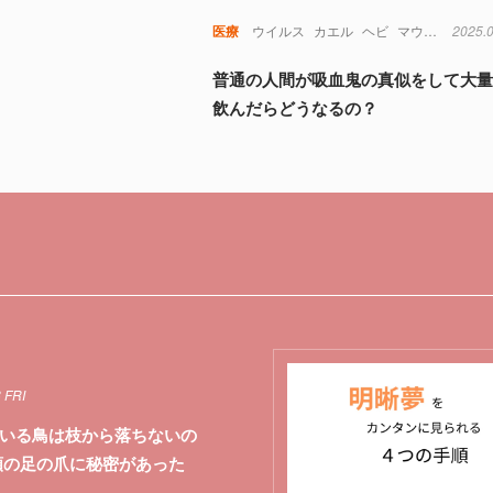
医療
ウイルス
カエル
ヘビ
マウス
免疫
2025.
普通の人間が吸血鬼の真似をして大
飲んだらどうなるの？
 FRI
いる鳥は枝から落ちないの
類の足の爪に秘密があった