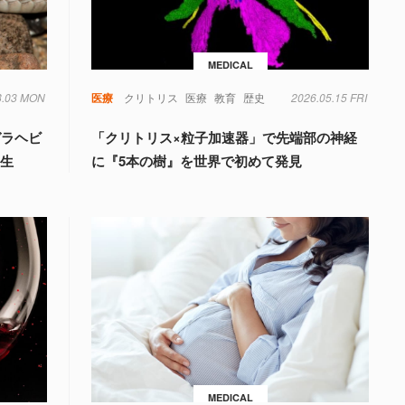
MEDICAL
8.03 MON
毒
遺伝子
医療
クリトリス
医療
教育
歴史
2026.05.15 FRI
ガラヘビ
「クリトリス×粒子加速器」で先端部の神経
誕生
に『5本の樹』を世界で初めて発見
MEDICAL