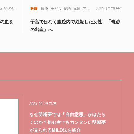
08.16 SAT
毒
糖尿病
菌
遺伝子
医療
医療
子ども
物語
臓器
赤ちゃん
2025.12.26 FRI
量の血を
子宮ではなく腹腔内で妊娠した女性、「奇跡
の出産」へ
2021.03.09 TUE
なぜ明晰夢では「自由意思」がはたら
くのか？初心者でもカンタンに明晰夢
が見られるMILD法を紹介