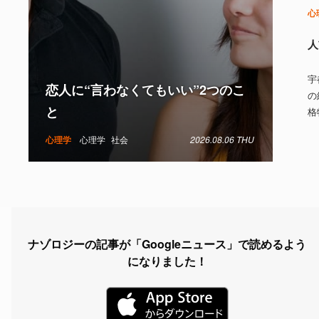
心
人
宇
恋人に“言わなくてもいい”2つのこ
の
と
格
心理学
心理学
社会
2026.08.06 THU
ナゾロジーの記事が「Googleニュース」で読めるよう
になりました！