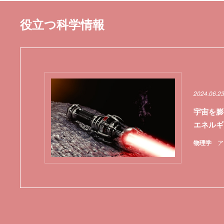
役立つ科学情報
2024.06.2
宇宙を膨
エネルギ
物理学
ア