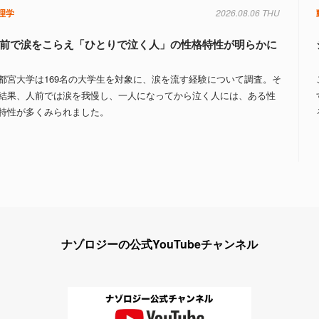
理学
2026.08.06 THU
前で涙をこらえ「ひとりで泣く人」の性格特性が明らかに
都宮大学は169名の大学生を対象に、涙を流す経験について調査。そ
結果、人前では涙を我慢し、一人になってから泣く人には、ある性
特性が多くみられました。
ナゾロジーの公式YouTubeチャンネル