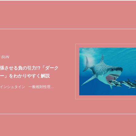
3 SUN
張させる負の引力!?「ダーク
ー」をわかりやすく解説
インシュタイン
一般相対性理論
宇宙
特集
重力