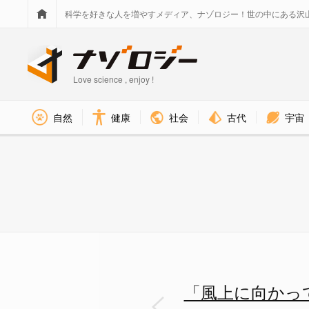
科学を好きな人を増やすメディア、ナゾロジー！世の中にある沢
Love science , enjoy !
社会
古代
宇宙
自然
健康
風上に向かって出した声は逆に
「風上に向かっ