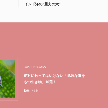
インド洋の”重力の穴”
2020.12.14 MON
絶対に触ってはいけない「危険な毒を
もつ生き物」10選！
動物
特集