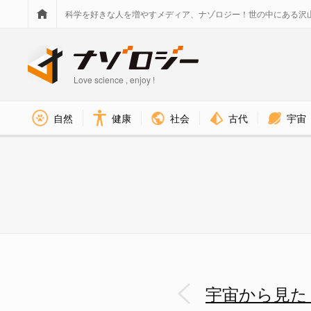
科学を好きな人を増やすメディア、ナゾロジー！世の中にある沢
Love science , enjoy !
社会
古代
宇宙
自然
健康
メテオサットに搭載されたLightn
宇宙から見た