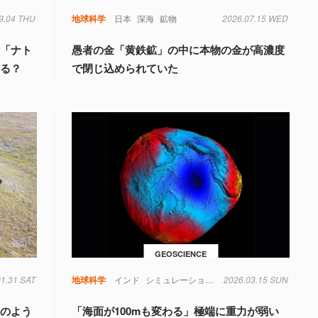
9.04 THU
類
地球科学
日本
深海
鉱物
2026.07.15 WED
湖「ナト
愚者の金「黄鉄鉱」の中に本物の金が高濃度
なる？
で閉じ込められていた
GEOSCIENCE
01.31 SAT
地球科学
インド
シミュレーション
地球
2026.03.15 SUN
物理学
重力
淵のよう
「海面が100mも変わる」極端に重力が弱い