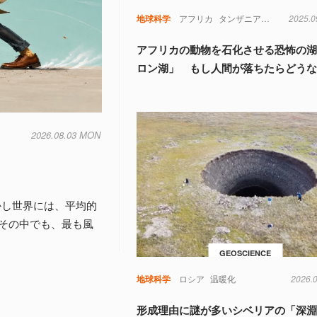
地球科学
アフリカ
タンザニア
地球科学
2025.0
鳥
アフリカの動物を石化させる恐怖の
ロン湖」 もし人間が落ちたらどう
2026.08.03 MON
しかし世界には、平均的
その中でも、最も風
GEOSCIENCE
地球科学
ロシア
温暖化
2026.
形成理由に謎が多いシベリアの「深