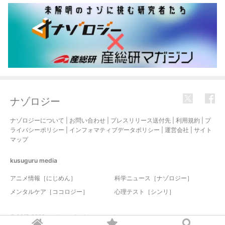
ナゾロジー
ナゾロジーについて
|
お問い合わせ
|
プレスリリース送付先
|
利用規約
|
プ
ライバシーポリシー
|
インフォマティブデータポリシー
|
運営会社
|
サイト
マップ
kusuguru
media
アニメ情報［にじめん］
科学ニュース［ナゾロジー］
メンタルケア［ココロジー］
心理テスト［シンリ］
© 2017-2026 nazology. all rights reserved.