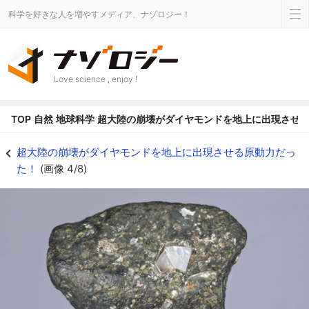
科学を好きな人を増やすメディア、ナゾロジー！
Love science , enjoy !
TOP
自然
地球科学
超大陸の崩壊がダイヤモンドを地上に出現させ
ダイヤモンドの多くはキンバーライトと一緒に産出します - ナゾロジー
超大陸の崩壊がダイヤモンドを地上に出現させる原動力だっ
た！
(画像 4/8)