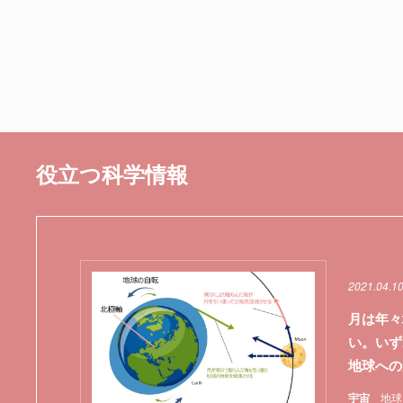
役立つ科学情報
2021.04.1
月は年々
い。い
地球への
宇宙
地球