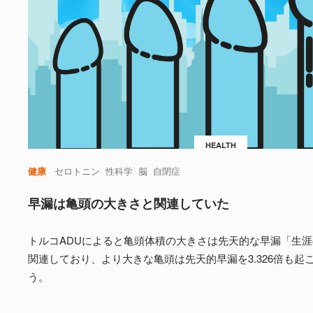
HEALTH
健康
セロトニン
性科学
脳
自閉症
早漏は亀頭の大きさと関連していた
トルコADUによると亀頭体積の大きさは先天的な早漏「生涯の
関連しており、より大きな亀頭は先天的早漏を3.326倍も起
う。