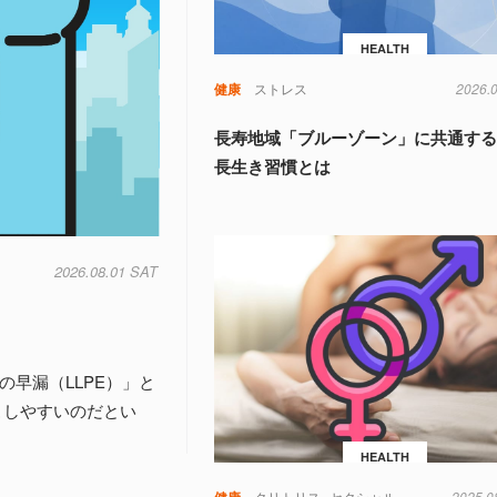
HEALTH
健康
ストレス
2026.
長寿地域「ブルーゾーン」に共通する
長生き習慣とは
2026.08.01 SAT
早漏（LLPE）」と
こしやすいのだとい
HEALTH
健康
クリトリス
セクシャル
2025.0