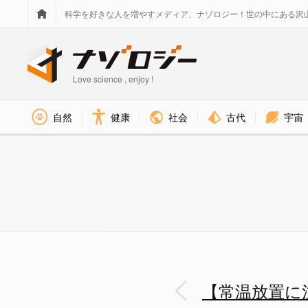
科学を好きな人を増やすメディア、ナゾロジー！世の中にある沢
Love science , enjoy !
社会
古代
宇宙
自然
健康
【常温放置に注意】死者も出すほ
【常温放置に