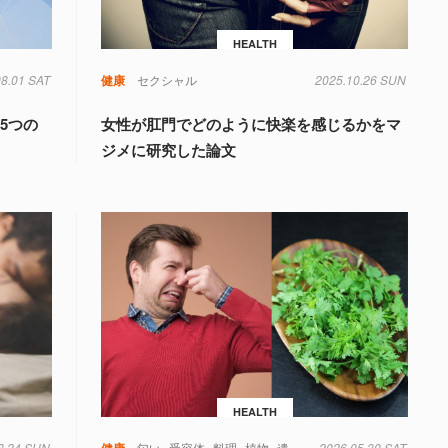
HEALTH
08.01 SAT
健康
セクシャル
2025.10.26 SUN
5つの
女性が肛門でどのように快楽を感じるかをマ
ジメに研究した論文
HEALTH
8.24 SUN
健康
匂い
受容体
料理
植物
遺伝子
2026.05.30 SAT
食べ物