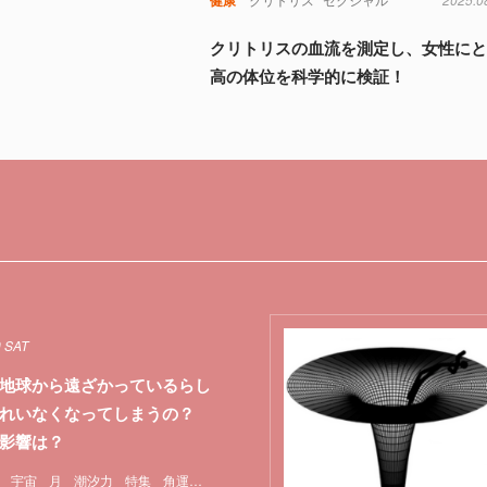
クリトリスの血流を測定し、女性に
高の体位を科学的に検証！
0 SAT
地球から遠ざかっているらし
ずれいなくなってしまうの？
影響は？
宇宙
月
潮汐力
特集
角運動量保存の法則
重力