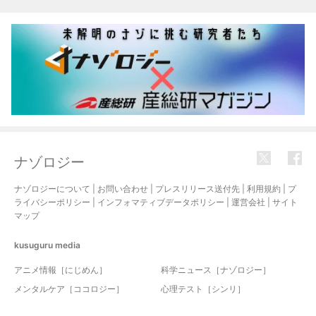
関連記事
ナゾロジー
ナゾロジーについて
|
お問い合わせ
|
プレスリリース送付先
|
利用規約
|
プ
ライバシーポリシー
|
インフォマティブデータポリシー
|
運営会社
|
サイト
マップ
kusuguru
media
アニメ情報［にじめん］
科学ニュース［ナゾロジー］
メンタルケア［ココロジー］
心理テスト［シンリ］