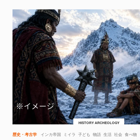
HISTORY ARCHEOLOGY
歴史・考古学
インカ帝国
ミイラ
子ども
物語
生活
社会
食べ物