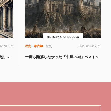
HISTORY ARCHEOLOGY
07.10 FRI
歴史・考古学
歴史
2026.06.02 TUE
変態」に
一度も陥落しなかった「中世の城」ベスト6