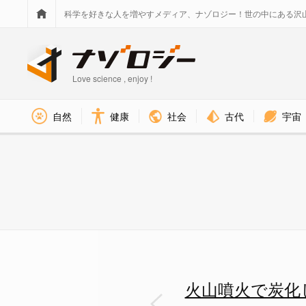
科学を好きな人を増やすメディア、ナゾロジー！世の中にある沢
Love science , enjoy !
社会
古代
宇宙
自然
健康
ヘルクラネウムの巻物の5％の解
火山噴火で炭化