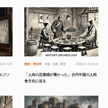
HISTORY ARCHEOLOGY
8.04 TUE
歴史・考古学
中国
宗教
歴史
2026.01.18 SUN
エジソ
「人肉の忌避感が薄かった」古代中国の人肉
食文化に迫る