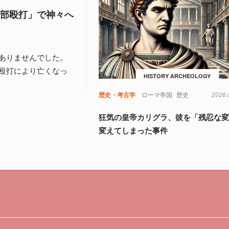
頭部殴打」で神々へ
ありませんでした。
殴打により亡くなっ
HISTORY ARCHEOLOGY
歴史・考古学
ローマ帝国
歴史
2026.
狂気の皇帝カリグラ、彼を「残忍な
変えてしまった事件