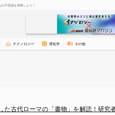
山の不思議を冒険しよう！
テクノロジー
理化学
その他
読に成功 - ナゾロジー
した古代ローマの「書物」を解読！研究