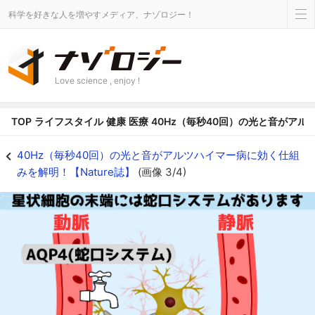
科学を好きな人を増やすメディア、ナゾロジー！
Love science , enjoy !
TOP
ライフスタイル
健康
医療
40Hz（毎秒40回）の光と音がアル
洗浄液は蛇口システムの活性化によって放出されます - ナゾロジー
40Hz（毎秒40回）の光と音がアルツハイマー病に効く仕組
みを解明！【Nature誌】
(画像 3/4)