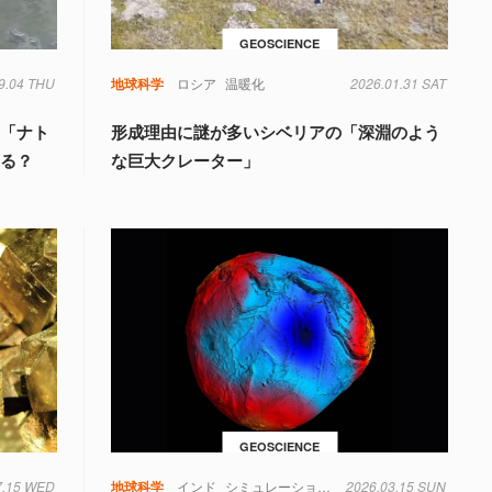
GEOSCIENCE
9.04 THU
類
地球科学
ロシア
温暖化
2026.01.31 SAT
湖「ナト
形成理由に謎が多いシベリアの「深淵のよう
なる？
な巨大クレーター」
GEOSCIENCE
7.15 WED
地球科学
インド
シミュレーション
地球
2026.03.15 SUN
物理学
重力