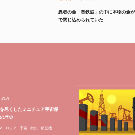
愚者の金「黄鉄鉱」の中に本物の金
で閉じ込められていた
9 SUN
を尽くしたミニチュア宇宙船
の歴史」
A
ロシア
宇宙
特集
航空機