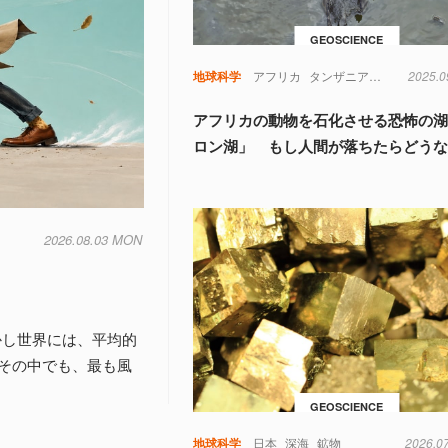
GEOSCIENCE
地球科学
アフリカ
タンザニア
地球科学
2025.0
鳥
アフリカの動物を石化させる恐怖の
ロン湖」 もし人間が落ちたらどう
2026.08.03 MON
しかし世界には、平均的
その中でも、最も風
GEOSCIENCE
地球科学
日本
深海
鉱物
2026.0