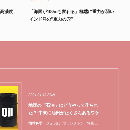
が高濃度
「海面が100mも変わる」極端に重力が弱い
インド洋の”重力の穴”
2021.01.10 SUN
地球の「石油」はどうやって作られ
た？ 中東に油田がたくさんあるワケ
地球科学
ジュラ紀
プランクトン
特集
生物
白亜紀