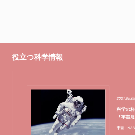
役立つ科学情報
2021.05.0
科学の粋
「宇宙服
宇宙
NAS