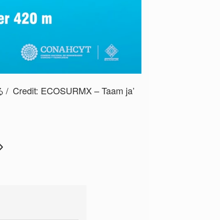
る
Credit:
ECOSURMX – Taam ja’