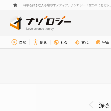
科学を好きな人を増やすメディア、ナゾロジー！世の中にある沢
Love science , enjoy !
社会
古代
宇宙
自然
健康
調査に使用した計測器。水深4
深さ