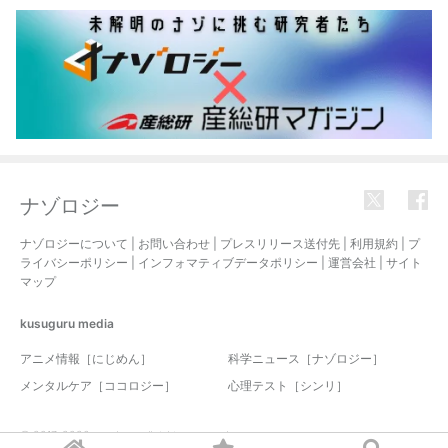
ナゾロジー
ナゾロジーについて
|
お問い合わせ
|
プレスリリース送付先
|
利用規約
|
プ
ライバシーポリシー
|
インフォマティブデータポリシー
|
運営会社
|
サイト
マップ
kusuguru
media
アニメ情報［にじめん］
科学ニュース［ナゾロジー］
メンタルケア［ココロジー］
心理テスト［シンリ］
© 2017-2026 nazology. all rights reserved.