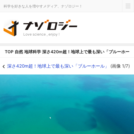
科学を好きな人を増やすメディア、ナゾロジー！
Love science , enjoy !
TOP
自然
地球科学
深さ420m超！地球上で最も深い「ブルーホール
深さ420m！地球上で最も深い「海の穴」をメキシコ付近で発見！ - ナゾロ
深さ420m超！地球上で最も深い「ブルーホール」
(画像 1/7)