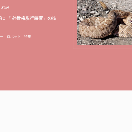
1 SUN
実に 「 外骨格歩行装置」の技
ー
ロボット
特集