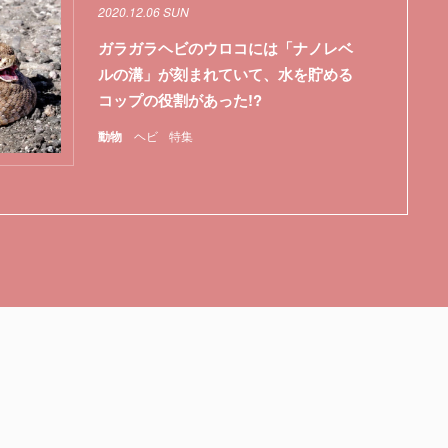
2020.12.06 SUN
ガラガラヘビのウロコには「ナノレベ
ルの溝」が刻まれていて、水を貯める
コップの役割があった!?
動物
ヘビ
特集