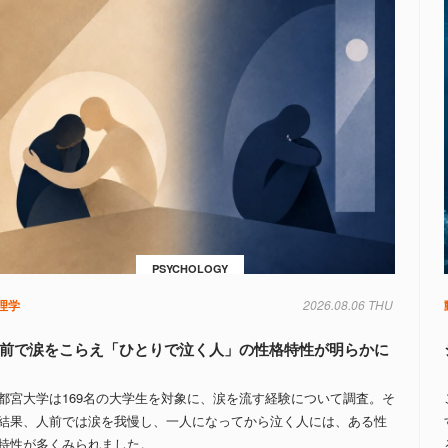
PSYCHOLOGY
理学
2026.08.06 THU
前で涙をこらえ「ひとりで泣く人」の性格特性が明らかに
都宮大学は169名の大学生を対象に、涙を流す経験について調査。そ
結果、人前では涙を我慢し、一人になってから泣く人には、ある性
特性が多くみられました。