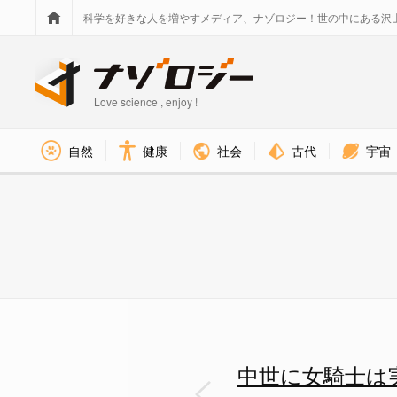
科学を好きな人を増やすメディア、ナゾロジー！世の中にある沢
Love science , enjoy !
社会
古代
宇宙
自然
健康
カラトラバ騎士団の紋章 - ナ
中世に女騎士は