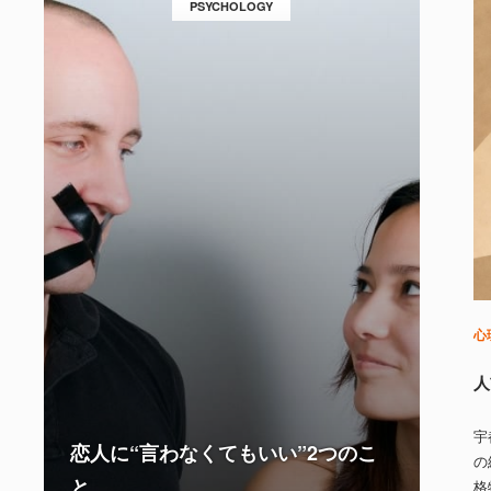
PSYCHOLOGY
心
人
宇
恋人に“言わなくてもいい”2つのこ
の
と
格