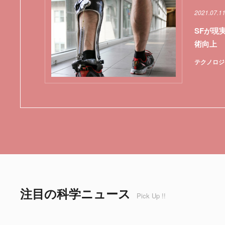
2021.07.1
SFが現
術向上
テクノロジ
注目の科学ニュース
Pick Up !!