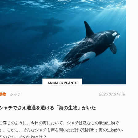
ANIMALS PLANTS
動物
シャチ
2026.07.31 FRI
シャチでさえ遭遇を避ける「海の生物」がいた
ご存じのように、今日の海において、シャチは敵なしの最強生物で
す。しかし、そんなシャチも声を聞いただけで逃げ出す海の生物がい
るのです。その生物とは？