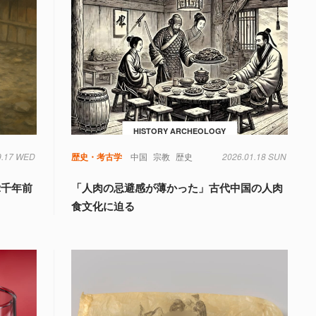
HISTORY ARCHEOLOGY
9.17 WED
歴史・考古学
中国
宗教
歴史
2026.01.18 SUN
2千年前
「人肉の忌避感が薄かった」古代中国の人肉
食文化に迫る