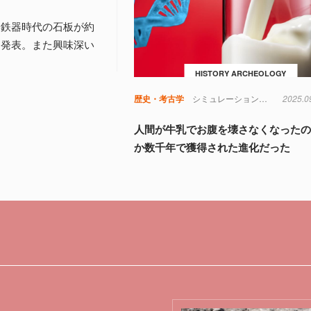
〜鉄器時代の石板が約
と発表。また興味深い
HISTORY ARCHEOLOGY
歴史・考古学
シミュレーション
遺伝子
2025.0
食
人間が牛乳でお腹を壊さなくなった
か数千年で獲得された進化だった