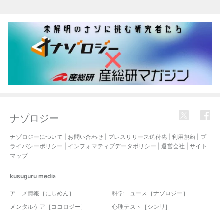
関連記事
ナゾロジー
ナゾロジーについて
|
お問い合わせ
|
プレスリリース送付先
|
利用規約
|
プ
ライバシーポリシー
|
インフォマティブデータポリシー
|
運営会社
|
サイト
マップ
kusuguru
media
アニメ情報［にじめん］
科学ニュース［ナゾロジー］
メンタルケア［ココロジー］
心理テスト［シンリ］