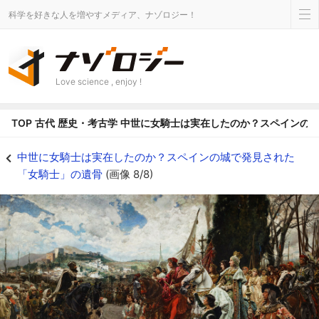
科学を好きな人を増やすメディア、ナゾロジー！
Love science , enjoy !
TOP
古代
歴史・考古学
中世に女騎士は実在したのか？スペインの
『グラナダの降伏』19世紀ごろの作 - ナゾロジー
中世に女騎士は実在したのか？スペインの城で発見された
「女騎士」の遺骨
(画像 8/8)