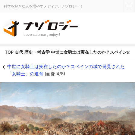
科学を好きな人を増やすメディア、ナゾロジー！
Love science , enjoy !
TOP
古代
歴史・考古学
中世に女騎士は実在したのか？スペインの
「ナバス・デ・トロサの戦い」を描いた絵画 - ナゾロジー
中世に女騎士は実在したのか？スペインの城で発見された
「女騎士」の遺骨
(画像 4/8)