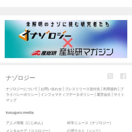
関連記事
ナゾロジー
ナゾロジーについて
|
お問い合わせ
|
プレスリリース送付先
|
利用規約
|
プ
ライバシーポリシー
|
インフォマティブデータポリシー
|
運営会社
|
サイト
マップ
kusuguru
media
アニメ情報［にじめん］
科学ニュース［ナゾロジー］
メンタルケア［ココロジー］
心理テスト［シンリ］