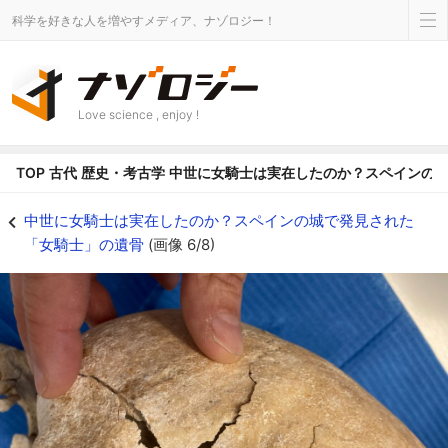
科学を好きな人を増やすメディア、ナゾロジー！
Love science , enjoy !
TOP
古代
歴史・考古学
中世に女騎士は実在したのか？スペインの
刺し傷の残っている頭蓋骨 - ナゾロジー
中世に女騎士は実在したのか？スペインの城で発見された
「女騎士」の遺骨
(画像 6/8)