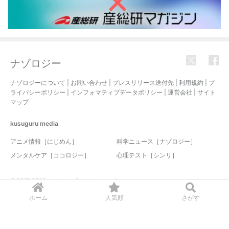
ナゾロジー
ナゾロジーについて
|
お問い合わせ
|
プレスリリース送付先
|
利用規約
|
プ
ライバシーポリシー
|
インフォマティブデータポリシー
|
運営会社
|
サイト
マップ
kusuguru
media
アニメ情報［にじめん］
科学ニュース［ナゾロジー］
メンタルケア［ココロジー］
心理テスト［シンリ］
© 2017-2026 nazology. all rights reserved.
ホーム
人気順
さがす