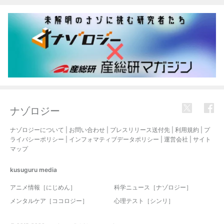
ナゾロジー
ナゾロジーについて
|
お問い合わせ
|
プレスリリース送付先
|
利用規約
|
プ
ライバシーポリシー
|
インフォマティブデータポリシー
|
運営会社
|
サイト
マップ
kusuguru
media
アニメ情報［にじめん］
科学ニュース［ナゾロジー］
メンタルケア［ココロジー］
心理テスト［シンリ］