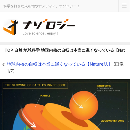
科学を好きな人を増やすメディア、ナゾロジー！
Love science , enjoy !
TOP
自然
地球科学
地球内核の自転は本当に遅くなっている【Natur
地球内核の自転が遅くなっていると判明！【Nature誌】 - ナゾロジー
地球内核の自転は本当に遅くなっている【Nature誌】
(画像
1/7)