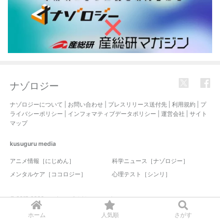
ナゾロジー
ナゾロジーについて
|
お問い合わせ
|
プレスリリース送付先
|
利用規約
|
プ
ライバシーポリシー
|
インフォマティブデータポリシー
|
運営会社
|
サイト
マップ
kusuguru
media
アニメ情報［にじめん］
科学ニュース［ナゾロジー］
メンタルケア［ココロジー］
心理テスト［シンリ］
© 2017-2026 nazology. all rights reserved.
ホーム
人気順
さがす