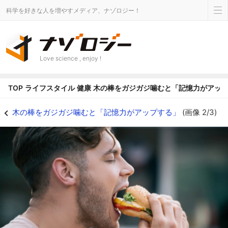
科学を好きな人を増やすメディア、ナゾロジー！
Love science , enjoy !
TOP
ライフスタイル
健康
木の棒をガジガジ噛むと「記憶力がアッ
木の棒をガジガジ噛むと「記憶力がアップする」の画像 2/3 - ナゾロジー
木の棒をガジガジ噛むと「記憶力がアップする」
(画像 2/3)