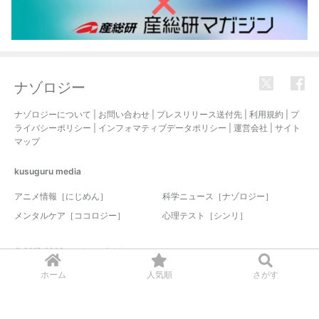
ナゾロジー
ナゾロジーについて
|
お問い合わせ
|
プレスリリース送付先
|
利用規約
|
プ
ライバシーポリシー
|
インフォマティブデータポリシー
|
運営会社
|
サイト
マップ
kusuguru
media
アニメ情報［にじめん］
科学ニュース［ナゾロジー］
メンタルケア［ココロジー］
心理テスト［シンリ］
© 2017-2026 nazology. all rights reserved.
ホーム
人気順
さがす