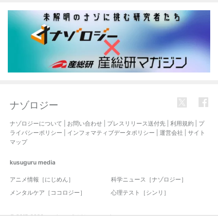
ナゾロジー
ナゾロジーについて
|
お問い合わせ
|
プレスリリース送付先
|
利用規約
|
プ
ライバシーポリシー
|
インフォマティブデータポリシー
|
運営会社
|
サイト
マップ
kusuguru
media
アニメ情報［にじめん］
科学ニュース［ナゾロジー］
メンタルケア［ココロジー］
心理テスト［シンリ］
© 2017-2026 nazology. all rights reserved.