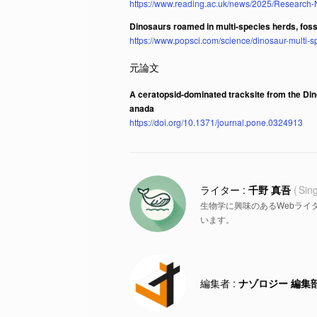
https://www.reading.ac.uk/news/2025/Research-N
Dinosaurs roamed in multi-species herds, foss
https://www.popsci.com/science/dinosaur-multi-s
A ceratopsid-dominated tracksite from the Din
anada
https://doi.org/10.1371/journal.pone.0324913
千野 真吾
Sin
生物学に興味のあるWebライ
います。
ナゾロジー 編集