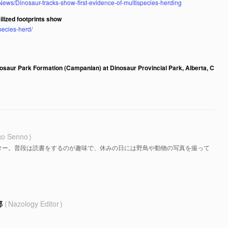
ews/Dinosaur-tracks-show-first-evidence-of-multispecies-herding
ilized footprints show
pecies-herd/
osaur Park Formation (Campanian) at Dinosaur Provincial Park, Alberta, C
go Senno
ター。普段は読書をするのが趣味で、休みの日には野鳥や動物の写真を撮って
部
Nazology Editor