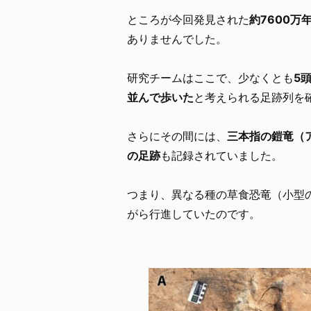
ところが今回発見された
約7600万
ありませんでした。
研究チームはここで、少なくとも
5
並んで歩いた
と考えられる足跡列を
さらにその間には、
三本指の鎧竜（
の足跡
も記録されていました。
つまり、異なる種の草食恐竜（小型
がら行進していたのです。