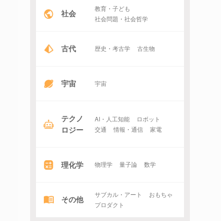
教育・子ども
社会
社会問題・社会哲学
古代
歴史・考古学
古生物
宇宙
宇宙
テクノ
AI・人工知能
ロボット
ロジー
交通
情報・通信
家電
理化学
物理学
量子論
数学
サブカル・アート
おもちゃ
その他
プロダクト