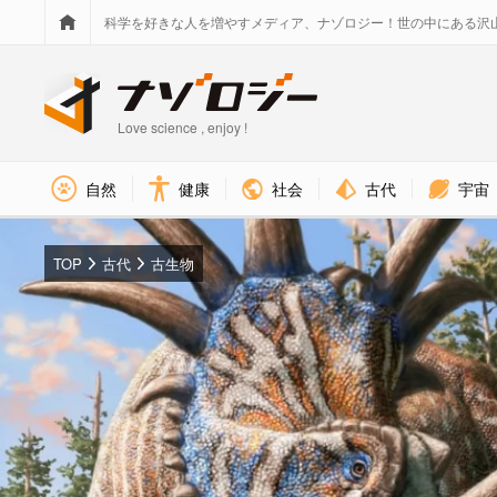
科学を好きな人を増やすメディア、ナゾロジー！世の中にある沢
Love science , enjoy !
社会
古代
宇宙
自然
健康
TOP
古代
古生物