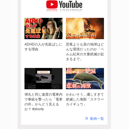
ADHDの人が先延ばしに
恐竜よりも昔の地球はど
する理由
んな環境だったのか「ペ
ルム紀末の大量絶滅が起
きるまで」
弾丸と同じ速度の電車内
かわいそう…優しすぎて
で拳銃を撃ったら「電車
絶滅した海獣「ステラー
の外」からどう見える
カイギュウ」
か？ #shorts
動画一覧