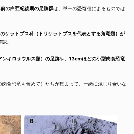
年前の白亜紀後期の足跡群
は、単一の恐竜種によるものでは
頭のケラトプス科（トリケラトプスを代表とする角竜類）が
確認。
アンキロサウルス類）の足跡
や、
13cmほどの小型肉食恐竜
の肉食恐竜も含めて）たちが集まって、一緒に混じり合いな