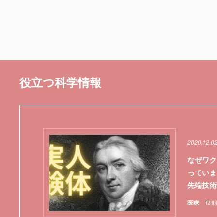
役立つ科学情報
2020.12.0
なぜワク
っていま
先端技術
医療
T細