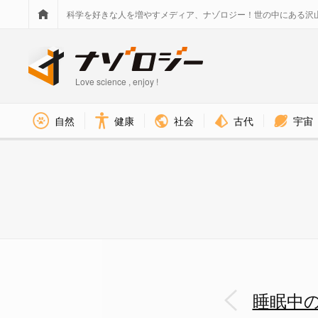
科学を好きな人を増やすメディア、ナゾロジー！世の中にある沢
Love science , enjoy !
社会
古代
宇宙
自然
健康
睡眠は「過去の整理」だけでな
睡眠中