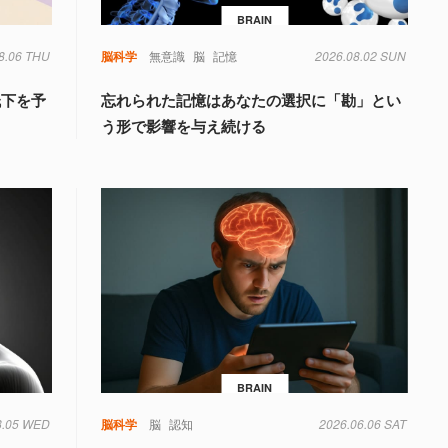
BRAIN
8.06 THU
脳科学
無意識
脳
記憶
2026.08.02 SUN
低下を予
忘れられた記憶はあなたの選択に「勘」とい
う形で影響を与え続ける
BRAIN
8.05 WED
知
脳科学
脳
認知
2026.06.06 SAT