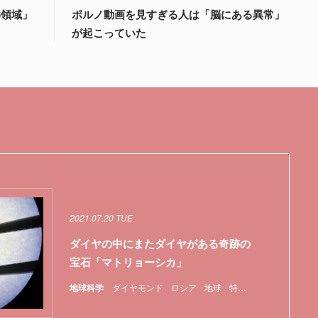
6領域」
ポルノ動画を見すぎる人は「脳にある異常」
が起こっていた
2021.07.20 TUE
ダイヤの中にまたダイヤがある奇跡の
宝石「マトリョーシカ」
地球科学
ダイヤモンド
ロシア
地球
特集
鉱物
ロナウイルス
日本
特集
糞
菌
遺伝子