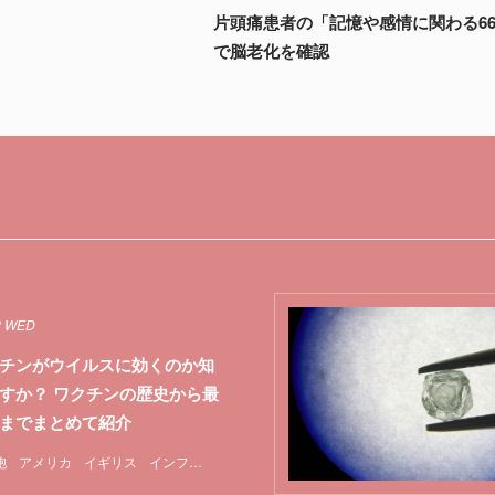
片頭痛患者の「記憶や感情に関わる6
で脳老化を確認
2 WED
チンがウイルスに効くのか知
すか？ ワクチンの歴史から最
までまとめて紹介
胞
アメリカ
イギリス
インフルエンザ
マスク
ワクチン
中国
実験
新型コ