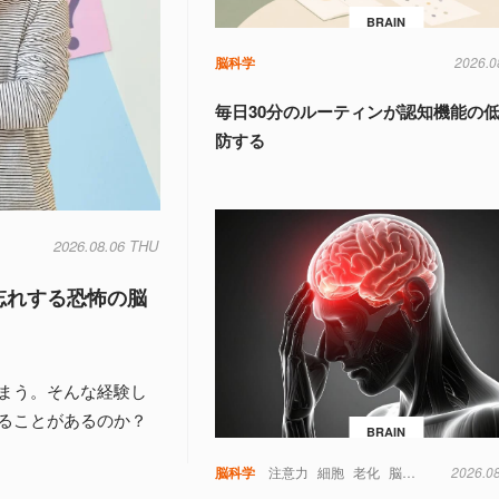
BRAIN
脳科学
2026.0
毎日30分のルーティンが認知機能の
防する
2026.08.06 THU
忘れする恐怖の脳
まう。そんな経験し
ることがあるのか？
BRAIN
脳科学
注意力
細胞
老化
脳
視覚
記憶
2026.0
認