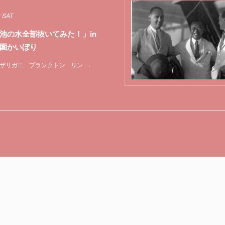
3 SAT
池の水全部抜いてみた！」in
園かいぼり
ザリガニ
プランクトン
リン
新型コロナウイルス
日本
特集
生態系
菌