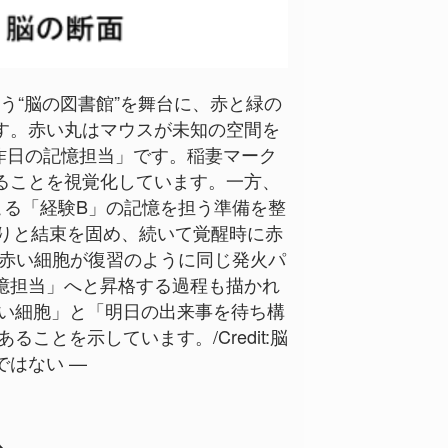
いう“脳の図書館”を舞台に、赤と緑の
す。赤い丸はマウスが未知の空間を
昨日の記憶担当」です。稲妻マーク
ることを視覚化しています。一方、
る「経験B」の記憶を担う準備を整
そりと結束を固め、続いて覚醒時に赤
赤い細胞が復習のように同じ発火パ
憶担当」へと昇格する過程も描かれ
い細胞」と「明日の出来事を待ち構
とを示しています。/Credit:
脳
ではない —