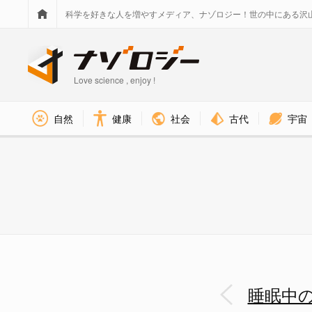
科学を好きな人を増やすメディア、ナゾロジー！世の中にある沢
Love science , enjoy !
社会
古代
宇宙
自然
健康
睡眠中の脳は未来の記憶を仕込ん
睡眠中