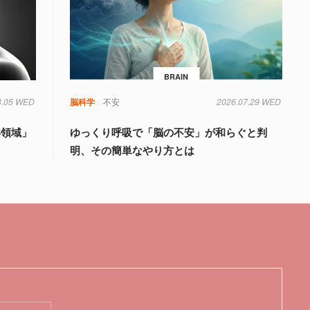
BRAIN
8.05 WED
知
脳科学
不安
2026.07.29 WED
6領域」
ゆっくり呼吸で「脳の不安」が和らぐと判
明、その簡単なやり方とは