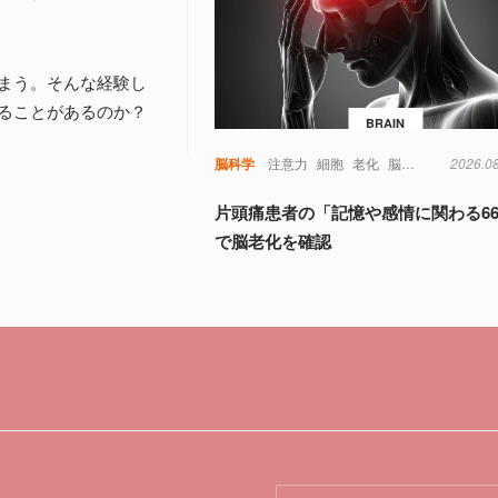
まう。そんな経験し
ることがあるのか？
BRAIN
脳科学
注意力
細胞
老化
脳
視覚
記憶
2026.0
認
片頭痛患者の「記憶や感情に関わる6
で脳老化を確認