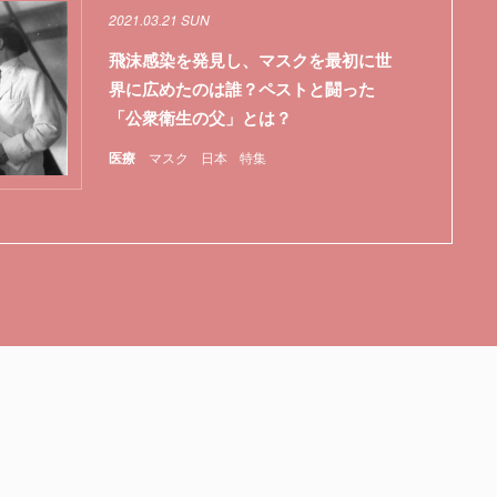
2021.03.21 SUN
飛沫感染を発見し、マスクを最初に世
界に広めたのは誰？ペストと闘った
「公衆衛生の父」とは？
医療
マスク
日本
特集