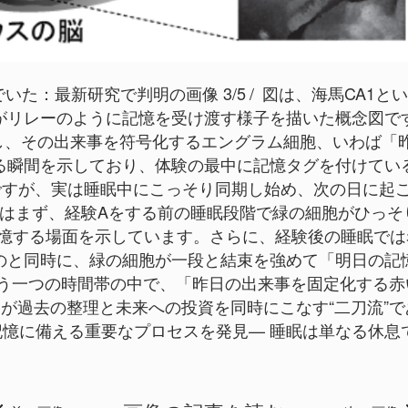
いた：最新研究で判明の画像 3/5
図は、海馬CA1と
がリレーのように記憶を受け渡す様子を描いた概念図で
し、その出来事を符号化するエングラム細胞、いわば「
る瞬間を示しており、体験の最中に記憶タグを付けてい
ですが、実は睡眠中にこっそり同期し始め、次の日に起こ
図はまず、経験Aをする前の睡眠段階で緑の細胞がひっ
記憶する場面を示しています。さらに、経験後の睡眠では
のと同時に、緑の細胞が一段と結束を強めて「明日の記
いう一つの時間帯の中で、「昨日の出来事を固定化する赤
過去の整理と未来への投資を同時にこなす“二刀流”であるこ
憶に備える重要なプロセスを発見— 睡眠は単なる休息