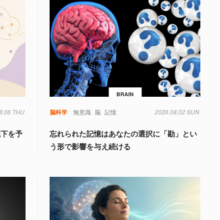
BRAIN
8.06 THU
脳科学
無意識
脳
記憶
2026.08.02 SUN
低下を予
忘れられた記憶はあなたの選択に「勘」とい
う形で影響を与え続ける