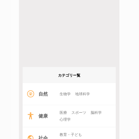
カテゴリー覧
自然
生物学
地球科学
医療
スポーツ
脳科学
健康
心理学
教育・子ども
社会