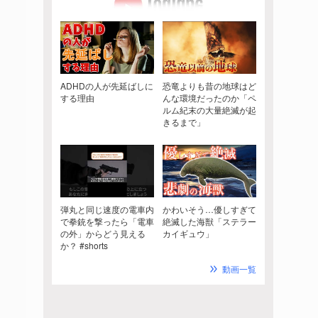
ADHDの人が先延ばしに
恐竜よりも昔の地球はど
する理由
んな環境だったのか「ペ
ルム紀末の大量絶滅が起
きるまで」
弾丸と同じ速度の電車内
かわいそう…優しすぎて
で拳銃を撃ったら「電車
絶滅した海獣「ステラー
の外」からどう見える
カイギュウ」
か？ #shorts
動画一覧