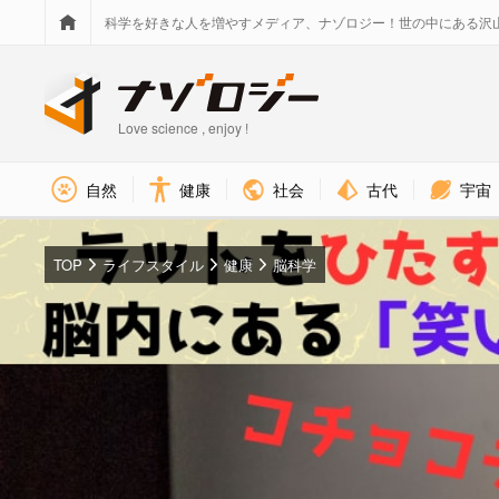
科学を好きな人を増やすメディア、ナゾロジー！世の中にある沢
Love science , enjoy !
社会
古代
宇宙
自然
健康
TOP
ライフスタイル
健康
脳科学