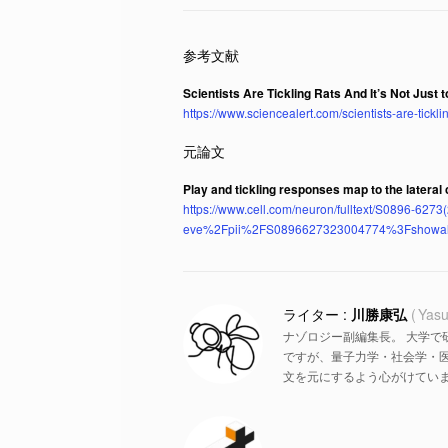
Scientists Are Tickling Rats And It’s Not Jus
https://www.sciencealert.com/scientists-are-tickl
Play and tickling responses map to the lateral
https://www.cell.com/neuron/fulltext/S0896-6
eve%2Fpii%2FS0896627323004774%3Fshowal
川勝康弘
Yasu
ナゾロジー副編集長。 大学で
ですが、量子力学・社会学・
文を元にするよう心がけていま