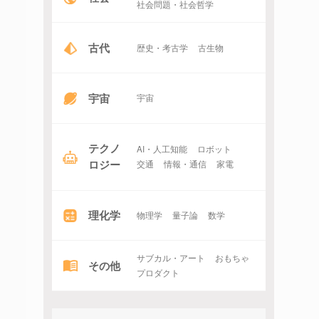
社会問題・社会哲学
古代
歴史・考古学
古生物
宇宙
宇宙
テクノ
AI・人工知能
ロボット
ロジー
交通
情報・通信
家電
理化学
物理学
量子論
数学
サブカル・アート
おもちゃ
その他
プロダクト