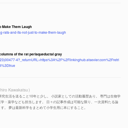
t to Make Them Laugh
ing-rats-and-its-not-just-to-make-them-laugh
 columns of the rat periaqueductal gray
273(23)00477-4?_returnURL=https%3A%2F%2Flinkinghub.elsevier.com%2Fretri
l%3Dtrue
hiro Kawakatsu
研究生活を送ること10年と少し。 小説家としての活動履歴あり。 専門は生物学
医学・薬学なども担当します。 日々の記事作成は可能な限り、一次資料たる論
す。 夢は最新科学をまとめて小学生用に本にすること。