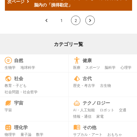
次ページ
脳内の「損得勘定」
<
1
2
>
カテゴリー覧
自然
健康
生物学
地球科学
医療
スポーツ
脳科学
心理学
社会
古代
教育・子ども
歴史・考古学
古生物
社会問題・社会哲学
宇宙
テクノロジー
宇宙
AI・人工知能
ロボット
交通
情報・通信
家電
理化学
その他
物理学
量子論
数学
サブカル・アート
おもちゃ