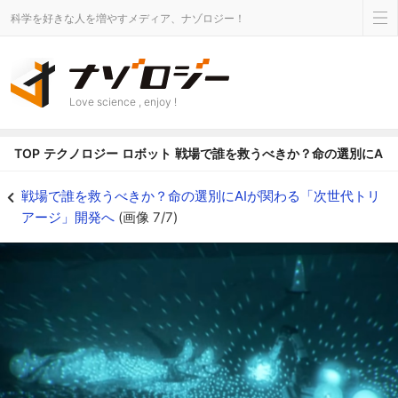
科学を好きな人を増やすメディア、ナゾロジー！
Love science , enjoy !
TOP
テクノロジー
ロボット
戦場で誰を救うべきか？命の選別にAI
戦場で誰を救うべきか？命の選別にAIが関わる「次世代トリアージ」開発への画像
戦場で誰を救うべきか？命の選別にAIが関わる「次世代トリ
アージ」開発へ
(画像 7/7)