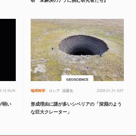
研 未解決のナゾに挑む研究者たち】
GEOSCIENCE
3.15 SUN
理学
重力
地球科学
ロシア
温暖化
2026.01.31 SAT
が弱い
形成理由に謎が多いシベリアの「深淵のよう
な巨大クレーター」