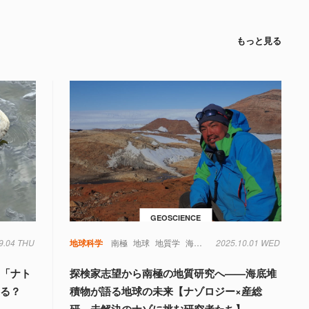
もっと見る
GEOSCIENCE
9.04 THU
類
地球科学
南極
地球
地質学
海底堆積物
2025.10.01 WED
温暖化
環境問題
湖「ナト
探検家志望から南極の地質研究へ——海底堆
なる？
積物が語る地球の未来【ナゾロジー×産総