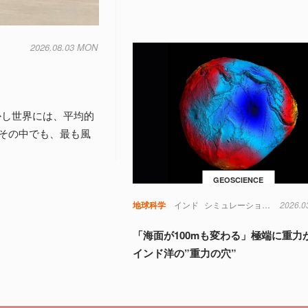
2026.08.03 MON
しかし世界には、平均的
その中でも、最も風
GEOSCIENCE
地球科学
インド
シミュレーション
地球
2026.0
物
「海面が100mも変わる」極端に重力
インド洋の”重力の穴”