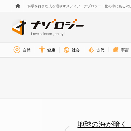
科学を好きな人を増やすメディア、ナゾロジー！世の中にある沢
Love science , enjoy !
社会
古代
宇宙
自然
健康
地球の海が暗く「サングラス化」
地球の海が暗く