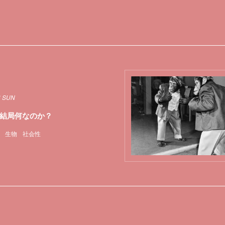
6 SUN
結局何なのか？
生物
社会性