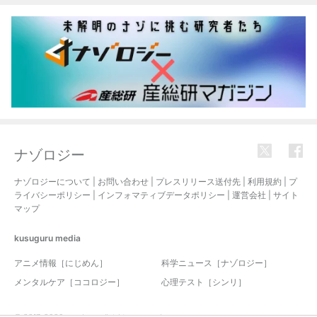
ナゾロジー
ナゾロジーについて
|
お問い合わせ
|
プレスリリース送付先
|
利用規約
|
プ
ライバシーポリシー
|
インフォマティブデータポリシー
|
運営会社
|
サイト
マップ
kusuguru
media
アニメ情報［にじめん］
科学ニュース［ナゾロジー］
メンタルケア［ココロジー］
心理テスト［シンリ］
© 2017-2026 nazology. all rights reserved.