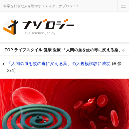
科学を好きな人を増やすメディア、ナゾロジー！
Love science , enjoy !
TOP
ライフスタイル
健康
医療
「人間の血を蚊の毒に変える薬」の
人間の血を「飲む蚊取り線香」状態にする薬 - ナゾロジー
「人間の血を蚊の毒に変える薬」の大規模試験に成功
(画像
3/4)