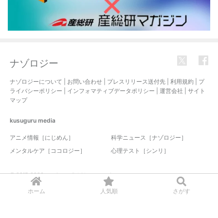
ナゾロジー
ナゾロジーについて
|
お問い合わせ
|
プレスリリース送付先
|
利用規約
|
プ
ライバシーポリシー
|
インフォマティブデータポリシー
|
運営会社
|
サイト
マップ
kusuguru
media
アニメ情報［にじめん］
科学ニュース［ナゾロジー］
メンタルケア［ココロジー］
心理テスト［シンリ］
© 2017-2026 nazology. all rights reserved.
ホーム
人気順
さがす