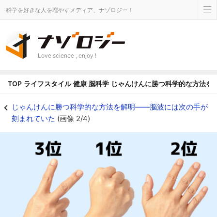
科学を好きな人を増やすメディア、ナゾロジー！
Love science , enjoy !
TOP
ライフスタイル
健康
脳科学
じゃんけんに勝つ科学的な方法を
あなたが「じゃんけんで負ける」理由 - ナゾロジー
じゃんけんに勝つ科学的な方法を解明――脳波には次の手が
刻まれていた
(画像 2/4)