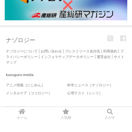
ナゾロジー
ナゾロジーについて
|
お問い合わせ
|
プレスリリース送付先
|
利用規約
|
プ
ライバシーポリシー
|
インフォマティブデータポリシー
|
運営会社
|
サイト
マップ
kusuguru
media
アニメ情報［にじめん］
科学ニュース［ナゾロジー］
メンタルケア［ココロジー］
心理テスト［シンリ］
© 2017-2026 nazology. all rights reserved.
ホーム
人気順
さがす