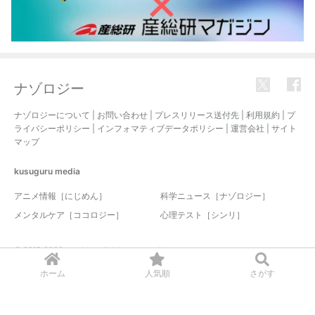
ナゾロジー
ナゾロジーについて
|
お問い合わせ
|
プレスリリース送付先
|
利用規約
|
プ
ライバシーポリシー
|
インフォマティブデータポリシー
|
運営会社
|
サイト
マップ
kusuguru
media
アニメ情報［にじめん］
科学ニュース［ナゾロジー］
メンタルケア［ココロジー］
心理テスト［シンリ］
© 2017-2026 nazology. all rights reserved.
ホーム
人気順
さがす