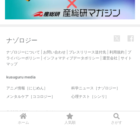
ナゾロジー
ナゾロジーについて
|
お問い合わせ
|
プレスリリース送付先
|
利用規約
|
プ
ライバシーポリシー
|
インフォマティブデータポリシー
|
運営会社
|
サイト
マップ
kusuguru
media
アニメ情報［にじめん］
科学ニュース［ナゾロジー］
メンタルケア［ココロジー］
心理テスト［シンリ］
© 2017-2026 nazology. all rights reserved.
ホーム
人気順
さがす