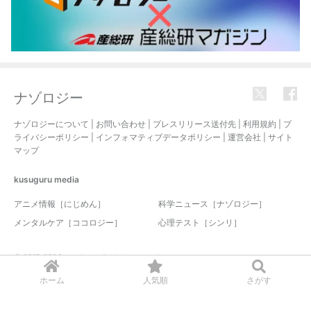
ナゾロジー
ナゾロジーについて
|
お問い合わせ
|
プレスリリース送付先
|
利用規約
|
プ
ライバシーポリシー
|
インフォマティブデータポリシー
|
運営会社
|
サイト
マップ
kusuguru
media
アニメ情報［にじめん］
科学ニュース［ナゾロジー］
メンタルケア［ココロジー］
心理テスト［シンリ］
© 2017-2026 nazology. all rights reserved.
ホーム
人気順
さがす