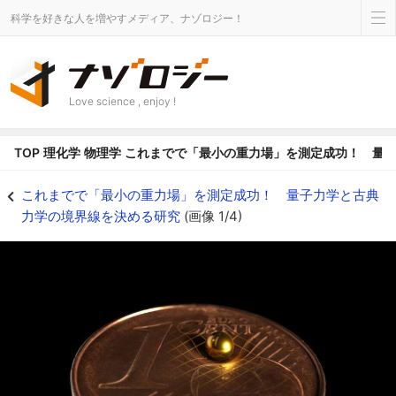
科学を好きな人を増やすメディア、ナゾロジー！
Love science , enjoy !
TOP
理化学
物理学
これまでで「最小の重力場」を測定成功！ 量
92mgの金球にも重力場が生じる - ナゾロジー
これまでで「最小の重力場」を測定成功！ 量子力学と古典
力学の境界線を決める研究
(画像 1/4)