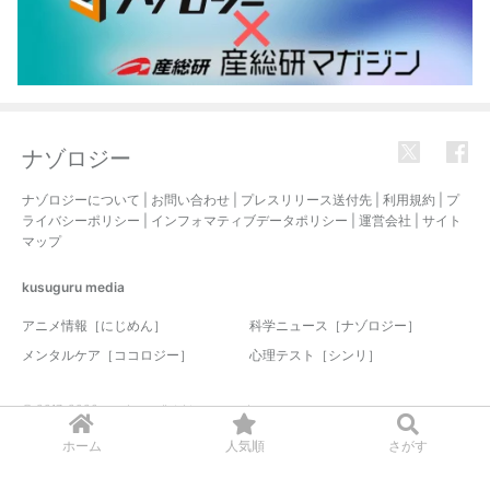
ナゾロジー
ナゾロジーについて
|
お問い合わせ
|
プレスリリース送付先
|
利用規約
|
プ
ライバシーポリシー
|
インフォマティブデータポリシー
|
運営会社
|
サイト
マップ
kusuguru
media
アニメ情報［にじめん］
科学ニュース［ナゾロジー］
メンタルケア［ココロジー］
心理テスト［シンリ］
© 2017-2026 nazology. all rights reserved.
ホーム
人気順
さがす