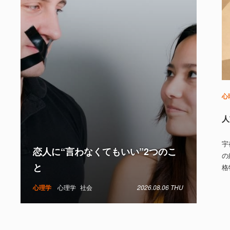
心
人
宇
恋人に“言わなくてもいい”2つのこ
の
と
格
心理学
心理学
社会
2026.08.06 THU