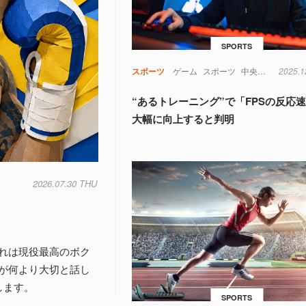
SPORTS
スポーツ
ゲーム
スポーツ
中央値
実験
2025.1
注
“あるトレーニング”で「FPSの反応
大幅に向上すると判明
2026.07.30 THU
れは現役最高のボク
が何より大切と話し
します。
SPORTS