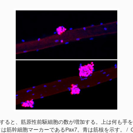
導すると、筋原性前駆細胞の数が増加する。上は何も手
クは筋幹細胞マーカーであるPax7。青は筋核を示す。
C