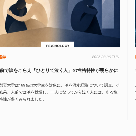
PSYCHOLOGY
理学
2026.08.06 THU
前で涙をこらえ「ひとりで泣く人」の性格特性が明らかに
都宮大学は169名の大学生を対象に、涙を流す経験について調査。そ
結果、人前では涙を我慢し、一人になってから泣く人には、ある性
特性が多くみられました。