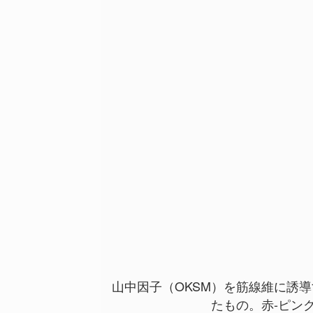
山中因子（OKSM）を筋線維に誘
たもの。赤-ピン