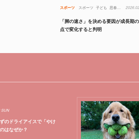
スポーツ
スポーツ
子ども
思春期
筋肉
2026.0
「脚の速さ」を決める要因が成長期
点で変化すると判明
3 SUN
ずのドライアイスで「やけ
のはなぜか？