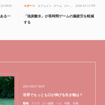
2.23 MON
スポーツ
カフェイン
ゲーム
コーヒー
2026.03.13 FRI
サッカー
スポーツ
のある一
「強炭酸水」が長時間ゲームの脳疲労を軽減
する
2021.06.27 SUN
世界でもっとも口が伸びる生き物は？
動物
クジラ
げっ歯類
ヘビ
特集
生物