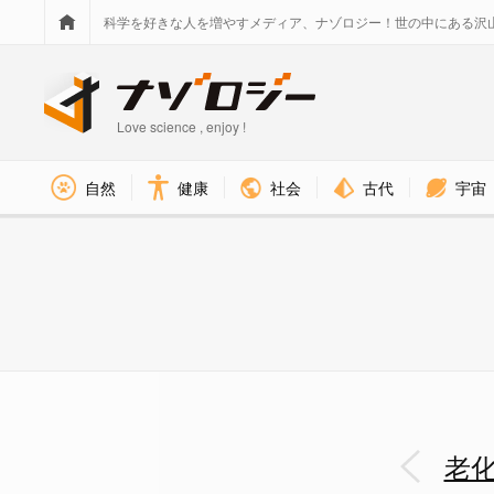
科学を好きな人を増やすメディア、ナゾロジー！世の中にある沢
Love science , enjoy !
社会
古代
宇宙
自然
健康
山中因子（OKSM）を筋線維
老