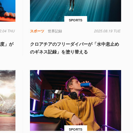
SPORTS
2.04 THU
意力
脳
脳波
認知
スポーツ
世界記録
2025.08.19 TUE
速度」が
クロアチアのフリーダイバーが「水中息止め
のギネス記録」を塗り替える
SPORTS