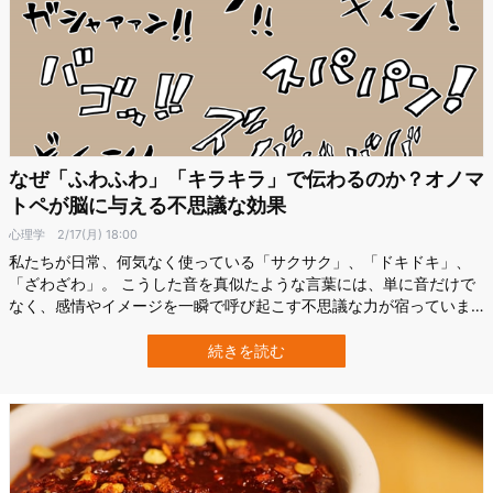
なぜ「ふわふわ」「キラキラ」で伝わるのか？オノマ
トペが脳に与える不思議な効果
心理学
2/17(月) 18:00
私たちが日常、何気なく使っている「サクサク」、「ドキドキ」、
「ざわざわ」。 こうした音を真似たような言葉には、単に音だけで
なく、感情やイメージを一瞬で呼び起こす不思議な力が宿っていま
す。 音とイメージがあいまってリアルな情景を脳内に描き出す現象
は音象徴（サウンド・シンボリズム）と呼ばれます。 これは、特定
続きを読む
の音の響きが感覚や感情と自然に結びつく現象であり、例えば「キ
ラキラ」という言葉は光の反射を、「…