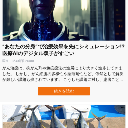
“あなたの分身”で治療効果を先にシミュレーション!?
医療AIのデジタル双子がすごい
医療
3/30(日) 20:00
がん治療は、抗がん剤や免疫療法の進展により大きく進歩してきま
した。 しかし、がん細胞の多様性や薬剤耐性など、依然として解決
が難しい課題も残されています。 こうした課題に対し、患者ごとに
最適な治療法をシミュレーションできる「デジタル双子 (デジタルツ
イン) 」が注目を集めています。 この技術は、個々の患者の体質や
続きを読む
がんの特徴をもとに仮想モデルを作成し、治療効果の向上と副作用
の軽減を目指した新たなアプロ…