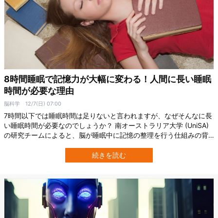
8時間睡眠で記憶力が大幅に変わる！人間に長い睡眠
時間が必要な理由
脳科学
12/7(日) 07:00
7時間以下では睡眠時間は足りないと言われますが、なぜそんなに長
い睡眠時間が必要なのでしょうか？ 南オーストラリア大学 (UniSA)
の研究チームによると、脳が睡眠中に記憶の整理を行う仕組みの背
景には、睡眠中に脳内で起こる2つの脳波の連携が関係しているとい
う。 これは新しい言語を効率よく学ぶ場合にも影響するようです。
続きを読む
睡眠によって脳がどのように情報を整理し、記憶として固定化する
のか、見ていきましょ…