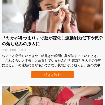
「たかが鼻づまり」で脳が変化し運動能力低下や気分
の落ち込みの原因に
医療
1/11(日) 13:00
ちょっと息苦しいときや、朝起きた瞬間に鼻が詰まっているとき。
「これくらい大丈夫」と放置していませんか？ 東京科学大学の研究
によると、発達期に鼻呼吸ができない状態が長く続くと、脳の大事
な回路づくりにまで影響を及ぼす可能性がわかってきました。 しか
も、「運動能力が落ちる」、「なんだか気分が沈みがち」といった
続きを読む
現象とも関係する可能性があるようです。 ふだん見逃しがちな鼻づ
まりがいかに私たちの脳や身体に影…