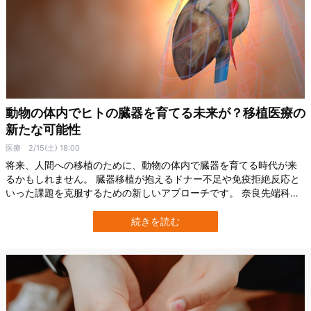
動物の体内でヒトの臓器を育てる未来が？移植医療の
新たな可能性
医療
2/15(土) 18:00
将来、人間への移植のために、動物の体内で臓器を育てる時代が来
るかもしれません。 臓器移植が抱えるドナー不足や免疫拒絶反応と
いった課題を克服するための新しいアプローチです。 奈良先端科学
技術大学院大学の研究グループは、胚盤胞補完法という技術を用い
て、マウスの体内でラットの心臓を作ることに成功しました。 この
続きを読む
技術の発展により、動物の体内でヒトの細胞を利用した臓器作製が
進めば、従来の移植医療の限界を超え…