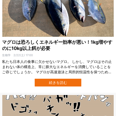
マグロは恐ろしくエネルギー効率が悪い！1kg増やす
のに10kg以上餌が必要
生物学
2/22(土) 17:00
私たち日本人の食事に欠かせないマグロ。 しかし、マグロはその止
まれない体の構造上、常に膨大なエネルギーを消費していることを
ご存じでしょうか。 マグロが高速遊泳と局所的恒温性を保つために
大量の餌を必要とする理由や、飼料要求率（FCR）の高さが示す超
大食漢ぶりを掘り下げます。 止まることなく泳ぎ続ける驚きの生態
続きを読む
を、一緒にのぞいてみましょう。 マグロが「止まれない」理由 マグ
ロが海中を絶えず泳ぎ続ける姿…