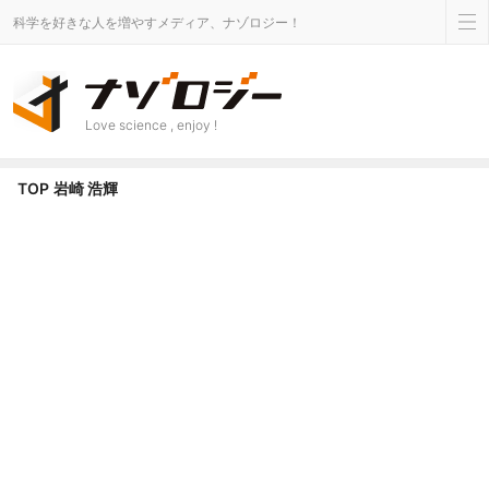
科学を好きな人を増やすメディア、ナゾロジー！
Love science , enjoy !
TOP
岩崎 浩輝