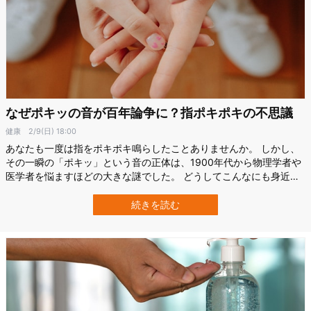
なぜポキッの音が百年論争に？指ポキポキの不思議
健康
2/9(日) 18:00
あなたも一度は指をポキポキ鳴らしたことありませんか。 しかし、
その一瞬の「ポキッ」という音の正体は、1900年代から物理学者や
医学者を悩ますほどの大きな謎でした。 どうしてこんなにも身近な
現象が、長きにわたって論争の対象になっていたのでしょうか。
最新の数理モデルや高速撮影技術によって見えてきた指ポキポキの
続きを読む
メカニズム、イグノーベル賞を受賞した研究、「指ポキポキ」は私
たちの想像以上に奥深いテーマな…