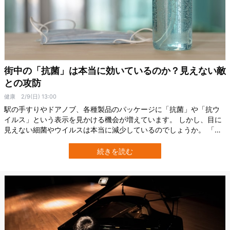
街中の「抗菌」は本当に効いているのか？見えない敵
との攻防
健康
2/9(日) 13:00
駅の手すりやドアノブ、各種製品のパッケージに「抗菌」や「抗ウ
イルス」という表示を見かける機会が増えています。 しかし、目に
見えない細菌やウイルスは本当に減少しているのでしょうか。 「効
果があると言われても、実感がわかない」と感じる方も少なくあり
ません。 見えない微生物の実態をどのように検証しているのか、そ
続きを読む
して実際に銀・銅・光触媒といった抗菌技術がどのような原理で働
き、どの程度の根拠があるのかを解説…