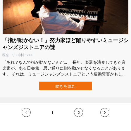
「指が動かない！」努力家ほど陥りやすいミュージシ
ャンズジストニアの謎
医療
1/30(木) 17:00
「あれ？なんで指が動かないんだ…」 長年、楽器を演奏してきた音
楽家が、ある日突然、思い通りに指を動かせなくなることがありま
す。 それは、ミュージシャンズジストニアという運動障害かもしれ
ません。 プロだけでなく、アマチュア奏者や特定の動作を繰り返す
人なら誰でも起こりうる問題です。 今回は、この不思議な病気の正
続きを読む
体に迫っていきます。 意外と身近？ミュージシャンズジストニアの
正体 ジストニアというのは、筋…
1
2