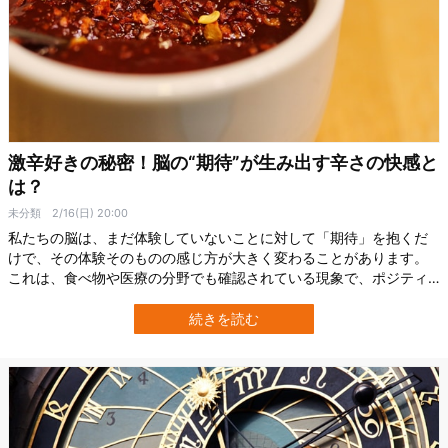
激辛好きの秘密！脳の“期待”が生み出す辛さの快感と
は？
未分類
2/16(日) 20:00
私たちの脳は、まだ体験していないことに対して「期待」を抱くだ
けで、その体験そのものの感じ方が大きく変わることがあります。
これは、食べ物や医療の分野でも確認されている現象で、ポジティ
ブな期待が効果を促進する「プラセボ効果」や、ネガティブな期待
が不快感を増幅させる「ノセボ効果」によく現れます。 では、日常
続きを読む
的な体験、例えば辛い食べ物に対する「期待」は、どのように私た
ちの感じ方に影響を与えるのでしょうか…