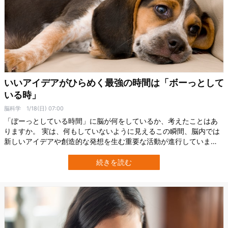
いいアイデアがひらめく最強の時間は「ボーっとして
いる時」
脳科学
1/18(日) 07:00
「ぼーっとしている時間」に脳が何をしているか、考えたことはあ
りますか。 実は、何もしていないように見えるこの瞬間、脳内では
新しいアイデアや創造的な発想を生む重要な活動が進行していま
す。 脳のデフォルトモードネットワーク（Default Mode Network,
DMN）という仕組みが、その鍵を握っています。 何気ない日常のひ
続きを読む
とときが、どのようにあなたの思考や発想を変えるのか、その秘密
に迫ります。…