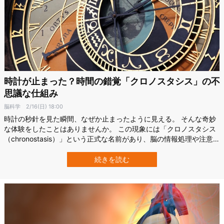
時計が止まった？時間の錯覚「クロノスタシス」の不
思議な仕組み
脳科学
2/16(日) 18:00
時計の秒針を見た瞬間、なぜか止まったように見える。 そんな奇妙
な体験をしたことはありませんか。 この現象には「クロノスタシス
（chronostasis）」という正式な名前があり、脳の情報処理や注意の
向け方が深く関わっているとされています。 しかも、この時間が伸
びたように感じる現象は、視覚だけでなく聴覚でも起こりうること
続きを読む
が近年の研究で示唆されています。 クロノスタシスが起こるメカニ
ズムや、私たちが当…