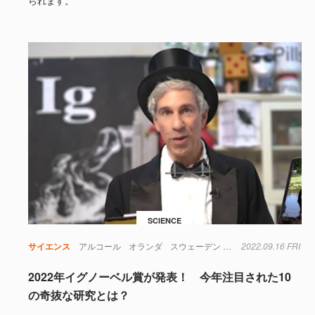
られます。
SCIENCE
サイエンス
アルコール
オランダ
スウェーデン
マヤ文明
2022.09.16 FRI
交尾
化学
2022年イグノーベル賞が発表！ 今年注目された10
の奇抜な研究とは？