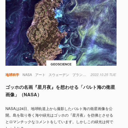
GEOSCIENCE
地球科学
NASA
アート
スウェーデン
プランクトン
2022.10.25 TUE
地球
ゴッホの名画『星月夜』を想わせる「バルト海の衛星
画像」（NASA）
NASAは24日、地球軌道上から撮影したバルト海の衛星画像を公
開。島を取り巻く海や緑光はゴッホの『星月夜』を彷彿とさせる
とロマンチックなコメントをしています。しかしこの緑光は何で