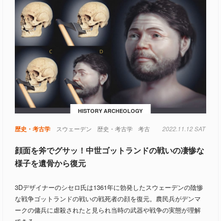
HISTORY ARCHEOLOGY
歴史・考古学
スウェーデン
歴史・考古学
考古
2022.11.12 SAT
顔面を斧でグサッ！中世ゴットランドの戦いの凄惨な
様子を遺骨から復元
3Dデザイナーのシセロ氏は1361年に勃発したスウェーデンの陰惨
な戦争ゴットランドの戦いの戦死者の顔を復元。農民兵がデンマ
ークの傭兵に虐殺されたと見られ当時の武器や戦争の実態が理解