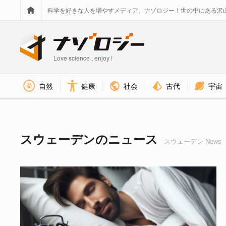
科学を好きな人を増やすメディア、ナゾロジー！世の中にある沢
Love science , enjoy !
社会
古代
宇宙
自然
健康
スウェーデン タグのニュース - Pa
スウェーデンのニュース
スウェーデン News