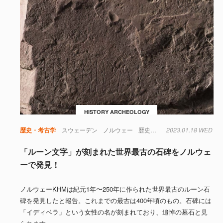
HISTORY ARCHEOLOGY
歴史・考古学
スウェーデン
ノルウェー
歴史・考古学
2023.01.18 WED
「ルーン文字」が刻まれた世界最古の石碑をノルウェ
ーで発見！
ノルウェーKHMは紀元1年〜250年に作られた世界最古のルーン石
碑を発見したと報告。これまでの最古は400年頃のもの。石碑には
「イディベラ」という女性の名が刻まれており、追悼の墓石と見