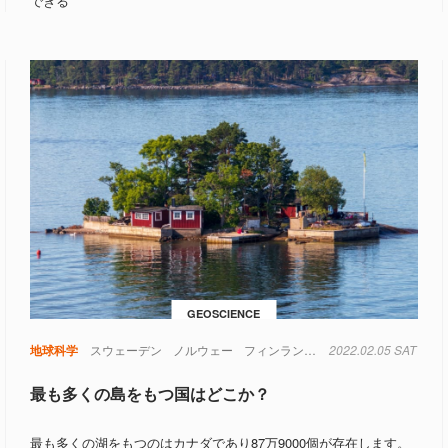
できる
GEOSCIENCE
排便
地球科学
日本
無意識
スウェーデン
物理学
生物
ノルウェー
言語
食べ物
フィンランド
地球
2022.02.05 SAT
氷
氷河期
温
最も多くの島をもつ国はどこか？
最も多くの湖をもつのはカナダであり87万9000個が存在します。