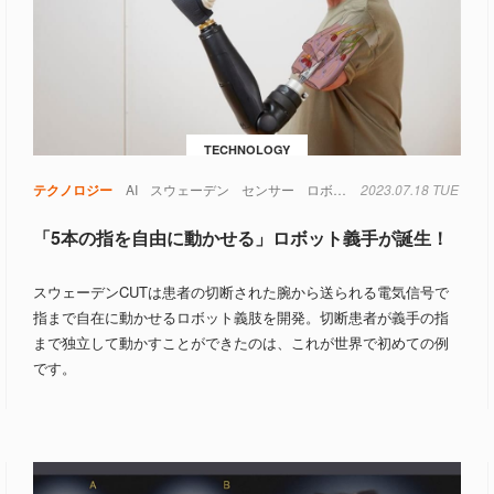
TECHNOLOGY
テクノロジー
AI
スウェーデン
センサー
ロボット
2023.07.18 TUE
筋肉
「5本の指を自由に動かせる」ロボット義手が誕生！
スウェーデンCUTは患者の切断された腕から送られる電気信号で
指まで自在に動かせるロボット義肢を開発。切断患者が義手の指
まで独立して動かすことができたのは、これが世界で初めての例
です。