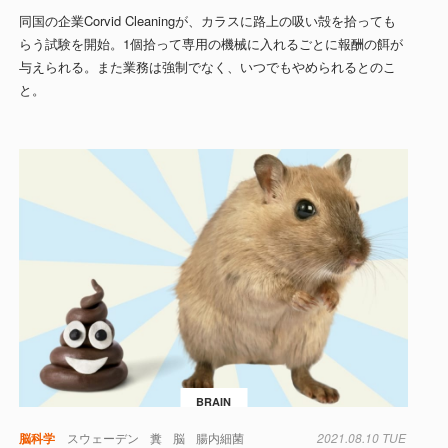
同国の企業Corvid Cleaningが、カラスに路上の吸い殻を拾っても
らう試験を開始。1個拾って専用の機械に入れるごとに報酬の餌が
与えられる。また業務は強制でなく、いつでもやめられるとのこ
と。
BRAIN
脳科学
スウェーデン
糞
脳
腸内細菌
2021.08.10 TUE