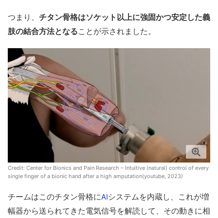
つまり、
チタン骨格はソケット以上に強固かつ安定した義
肢の結合方法となる
ことが示されました。
Credit:
Center for Bionics and Pain Research – Intuitive (natural) control of every
single finger of a bionic hand after a high amputation(youtube, 2023)
チームはこのチタン骨格に
システムを内蔵し、これが増
AI
幅器から送られてきた電気信号を解読して、その動きに相