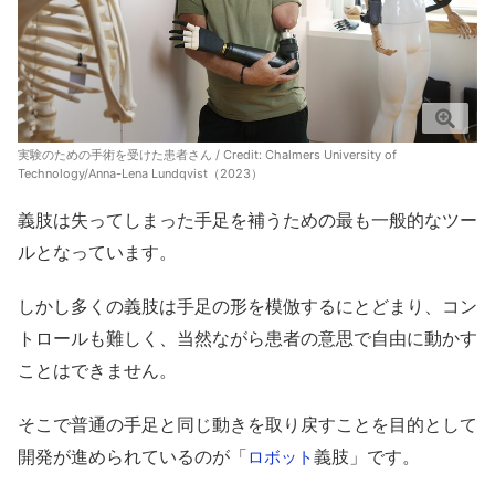
実験のための手術を受けた患者さん / Credit:
Chalmers University of
Technology/Anna-Lena Lundqvist（2023）
義肢は失ってしまった手足を補うための最も一般的なツー
ルとなっています。
しかし多くの義肢は手足の形を模倣するにとどまり、コン
トロールも難しく、当然ながら患者の意思で自由に動かす
ことはできません。
そこで普通の手足と同じ動きを取り戻すことを目的として
開発が進められているのが「
義肢」です。
ロボット