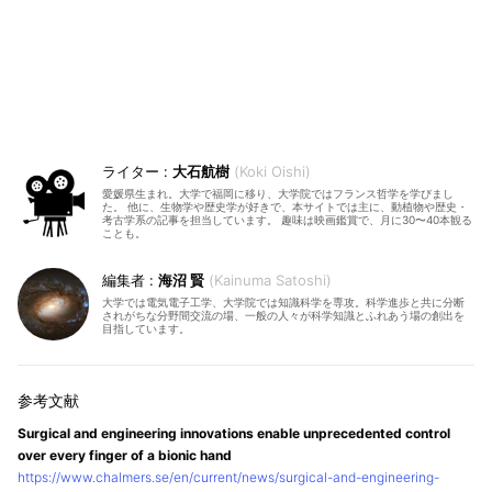
大石航樹
Koki Oishi
愛媛県生まれ。大学で福岡に移り、大学院ではフランス哲学を学びまし
た。 他に、生物学や歴史学が好きで、本サイトでは主に、動植物や歴史・
考古学系の記事を担当しています。 趣味は映画鑑賞で、月に30〜40本観る
ことも。
海沼 賢
Kainuma Satoshi
大学では電気電子工学、大学院では知識科学を専攻。科学進歩と共に分断
されがちな分野間交流の場、一般の人々が科学知識とふれあう場の創出を
目指しています。
Surgical and engineering innovations enable unprecedented control
over every finger of a bionic hand
https://www.chalmers.se/en/current/news/surgical-and-engineering-