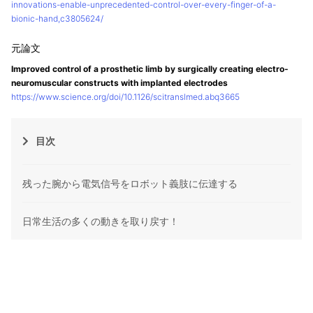
innovations-enable-unprecedented-control-over-every-finger-of-a-
bionic-hand,c3805624/
Improved control of a prosthetic limb by surgically creating electro-
neuromuscular constructs with implanted electrodes
https://www.science.org/doi/10.1126/scitranslmed.abq3665
目次
残った腕から電気信号をロボット義肢に伝達する
日常生活の多くの動きを取り戻す！