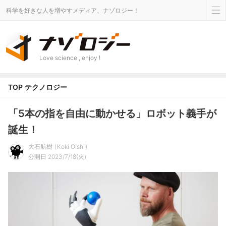
科学を好きな人を増やすメディア、ナゾロジー！
Love science , enjoy !
TOP
テクノロジー
「5本の指を自由に動かせる」ロボット義手が
誕生！
大石航樹
Koki Oishi
公開日 2023/7/18(火)