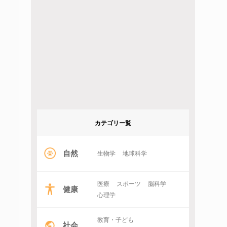
カテゴリー覧
自然
生物学
地球科学
医療
スポーツ
脳科学
健康
心理学
教育・子ども
社会