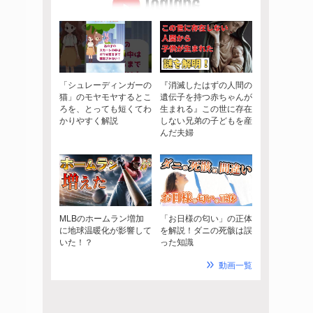
「シュレーディンガーの
『消滅したはずの人間の
猫」のモヤモヤするとこ
遺伝子を持つ赤ちゃんが
ろを、とっても短くてわ
生まれる』この世に存在
かりやすく解説
しない兄弟の子どもを産
んだ夫婦
MLBのホームラン増加
「お日様の匂い」の正体
に地球温暖化が影響して
を解説！ダニの死骸は誤
いた！？
った知識
動画一覧