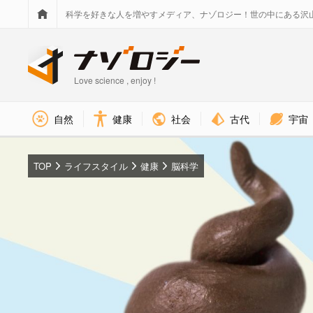
科学を好きな人を増やすメディア、ナゾロジー！世の中にある沢
Love science , enjoy !
社会
古代
宇宙
自然
健康
TOP
ライフスタイル
健康
脳科学