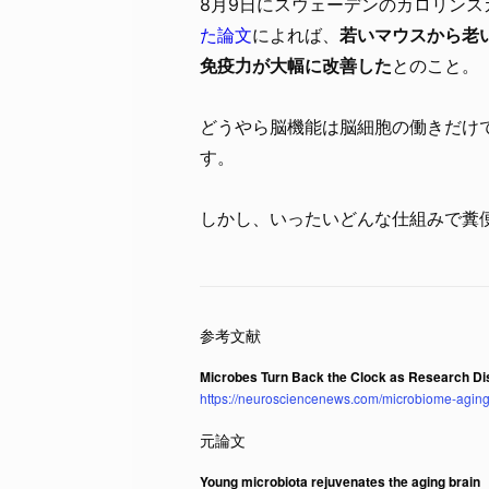
8月9日にスウェーデンのカロリン
た論文
によれば、
若いマウスから老
免疫力が大幅に改善した
とのこと。
どうやら脳機能は脳細胞の働きだけ
す。
しかし、いったいどんな仕組みで糞
Microbes Turn Back the Clock as Research Disc
https://neurosciencenews.com/microbiome-aging
Young microbiota rejuvenates the aging brain