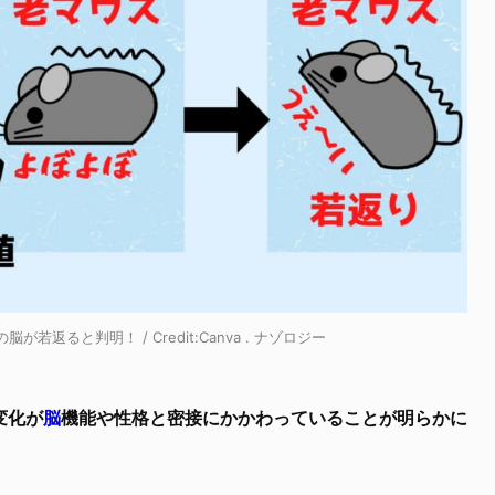
ると判明！ / Credit:Canva . ナゾロジー
変化が
脳
機能や性格と密接にかかわっていることが明らかに