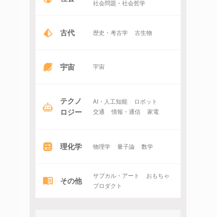
社会問題・社会哲学
古代
歴史・考古学
古生物
宇宙
宇宙
テクノ
AI・人工知能
ロボット
ロジー
交通
情報・通信
家電
理化学
物理学
量子論
数学
サブカル・アート
おもちゃ
その他
プロダクト