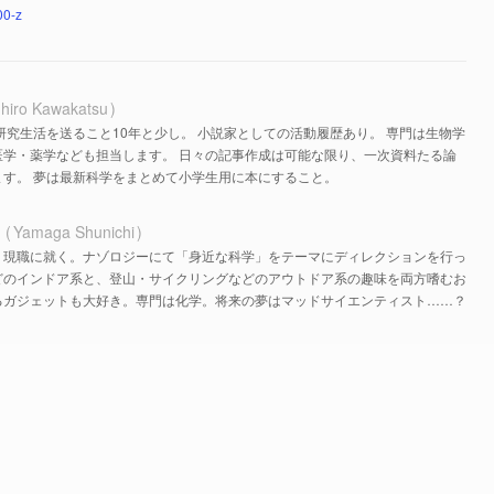
00-z
hiro Kawakatsu
研究生活を送ること10年と少し。 小説家としての活動履歴あり。 専門は生物学
医学・薬学なども担当します。 日々の記事作成は可能な限り、一次資料たる論
す。 夢は最新科学をまとめて小学生用に本にすること。
ち
Yamaga Shunichi
、現職に就く。ナゾロジーにて「身近な科学」をテーマにディレクションを行っ
どのインドア系と、登山・サイクリングなどのアウトドア系の趣味を両方嗜むお
るガジェットも大好き。専門は化学。将来の夢はマッドサイエンティスト……？