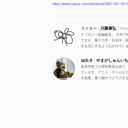
https://www.nature.com/articles/s43587-021-001
川勝康弘
Yasu
ナゾロジー副編集長。 大学で
ですが、量子力学・社会学・
文を元にするよう心がけていま
やまがしゅんい
高等学校での理科教員を経て
ています。アニメ・ゲームな
天気屋。乗り物やワクワクす