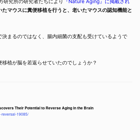
スカ研究所の研究者たちにより
『Nature Aging』に掲載され
いたマウスに糞便移植を行うと、老いたマウスの認知機能と
で決まるのではなく、腸内細菌の支配も受けているようで
便移植が脳を若返らせていたのでしょうか？
overs Their Potential to Reverse Aging in the Brain
-reversal-19085/