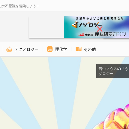
山の不思議を冒険しよう！
テクノロジー
理化学
その他
若いマウスの「うんち
ゾロジー