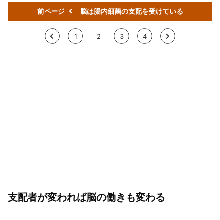
前ページ
脳は腸内細菌の支配を受けている
<
1
2
3
4
>
支配者が変われば脳の働きも変わる