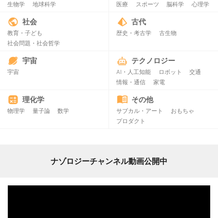
生物学
地球科学
医療
スポーツ
脳科学
心理学
社会
古代
教育・子ども
歴史・考古学
古生物
社会問題・社会哲学
宇宙
テクノロジー
宇宙
AI・人工知能
ロボット
交通
情報・通信
家電
理化学
その他
物理学
量子論
数学
サブカル・アート
おもちゃ
プロダクト
ナゾロジーチャンネル動画公開中