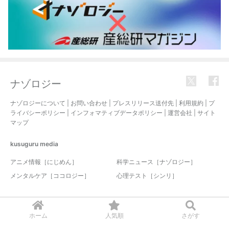
ナゾロジー
ナゾロジーについて
|
お問い合わせ
|
プレスリリース送付先
|
利用規約
|
プ
ライバシーポリシー
|
インフォマティブデータポリシー
|
運営会社
|
サイト
マップ
kusuguru
media
アニメ情報［にじめん］
科学ニュース［ナゾロジー］
メンタルケア［ココロジー］
心理テスト［シンリ］
© 2017-2026 nazology. all rights reserved.
ホーム
人気順
さがす