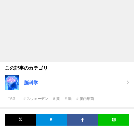
この記事のカテゴリ
脳科学
TAG
# スウェーデン
# 糞
# 脳
# 腸内細菌