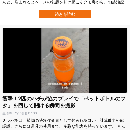
んと、噛まれるとペニスの勃起を引き起こすクモ毒から、勃起治療
薬を開発できるかもというのです。 既に動物実験での検証は終って
おり今回、臨床試験の第1相において安全性が確認されました。 試験
続きを読む
が進んでいるクモ毒由来の合成タンパク質は、バイアグラなど既存
の勃起治療薬とは異なるユニークな…
衝撃！2匹のハチが協力プレイで「ペットボトルのフ
タ」を回して開ける瞬間を撮影
生物学
2/16(日) 07:00
ミツバチは、植物の受粉媒介者として知られるほか、計算能力や顔
認識、さらには道具の使用まで、多彩な能力を持っています。 そん