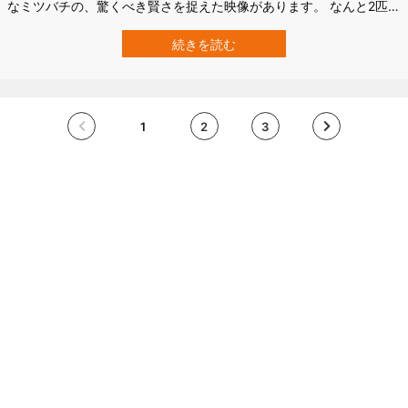
なミツバチの、驚くべき賢さを捉えた映像があります。 なんと2匹の
ミツバチが互いに協力してペットボトルのフタを開けたのです。 協
力プレイでキャップのフタを開封⁈ その瞬間はブラジルのサンパウ
続きを読む
ロで、昼休み中の職員により目撃されました。 手元に置いていたフ
ァンタオレンジのキャップに2…
1
2
3