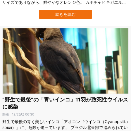
サイズでありながら、鮮やかなオレンジ色。 カボチャヒキガエルの
新種であり、新たに「ブラキケファルス・ルライ（Brachycephalus
lulai）」と命名されました。 研究の詳細は英エッジ・ヒル大学
続きを読む
（EHU）により、2025年12月10日付で科学雑誌『PLOS ONE』に…
”野生で最後”の「青いインコ」11羽が致死性ウイルス
に感染
動物
12/2(火) 06:30
野生で最後の青く美しいインコ「アオコンゴウインコ（Cyanopsitta
spixii）」に、危険が迫っています。 ブラジル北東部で進められてい