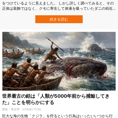
をつけているように見えました。 しかし詳しく調べてみると、その
正体は装飾ではなく、クモに寄生して体液を吸っていたダニの幼生
だったのです。 この奇妙な発見を報告したのは、ブラジルのブタン
タン研究所（Instituto Butantan ）の研究者たちです。 彼らは、ブラ
続きを読む
ジルではこれまで記録のなかったクモ寄生性のダニを、新種として
正式に記載し…
世界最古の銛は「人類が5000年前から捕鯨してき
た」ことを明らかにする
歴史・考古学
1/14(水) 11:30
巨大な海の生物「クジラ」を狩るという行為はいったいいつから行