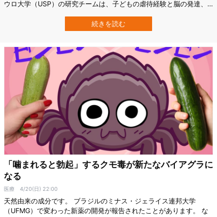
ウロ大学（USP）の研究チームは、子どもの虐待経験と脳の発達、
とりわけ「記憶」や「感情」を司る海馬との関係を、思春期に至る
まで長期的に追跡するという調査を行いました。 その結果、虐待を
続きを読む
経験した子どもは、右側の海馬の容積が成長全体を通して小さい傾
向を示し、その差は思春期まで持続…
「噛まれると勃起」するクモ毒が新たなバイアグラに
なる
医療
4/20(日) 22:00
天然由来の成分です。 ブラジルのミナス・ジェライス連邦大学
（UFMG）で変わった新薬の開発が報告されたことがあります。 な