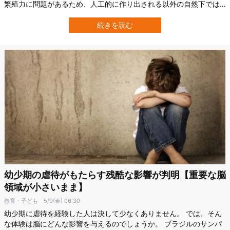
繁殖力に問題があるため、人工的に作り出される以外の自然下では
あまり起こらない珍しい現象と考えられています。 そんな中、2021
年にブラジル最南端の町で世界初となる「犬とキツネ」のハイブリ
続きを読む
ッド生物の存在が確認されたのです。 リオグランデ・ド・スル連邦
大学（UFRGS）によると、こ…
幼少期の虐待がもたらす残酷な影響が判明【重要な脳
領域が小さいまま】
教育・子ども
5/9(金) 06:30
幼少期に虐待を経験した人は決して少なくありません。 では、そん
な体験は脳にどんな影響を与えるのでしょうか。 ブラジルのサンパ