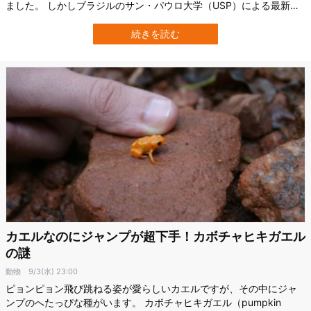
ました。 しかしブラジルのサン・パウロ大学（USP）による最新研
究で、人工甘味料を日常的に摂取する人は、記憶や思考力といった
認知機能の低下がより速く進行する可能性があることが明らかにな
続きを読む
りました。 健康のために選んでいたはずの人工甘味料が、実は脳の
老化を加速させているかもしれない…
カエルなのにジャンプが超下手！カボチャヒキガエル
の謎
動物
9/3(水) 23:00
ピョンピョン飛び跳ねる姿が愛らしいカエルですが、その中にジャ
ンプのへたっぴな種がいます。 カボチャヒキガエル（pumpkin