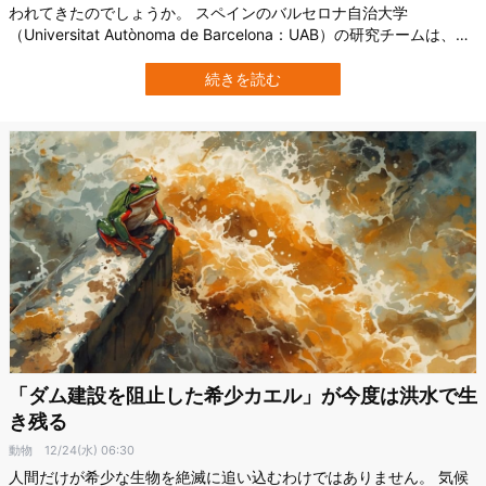
われてきたのでしょうか。 スペインのバルセロナ自治大学
（Universitat Autònoma de Barcelona：UAB）の研究チームは、南
米ブラジル沿岸で人類がすでに5000年前から捕鯨を行っていたこと
を示す決定的な証拠を発見しました。 この研究は、捕鯨の起源を寒
続きを読む
冷な北半球に限定してきた従来の見方を根本から問い直すもので
す。 …
「ダム建設を阻止した希少カエル」が今度は洪水で生
き残る
動物
12/24(水) 06:30
人間だけが希少な生物を絶滅に追い込むわけではありません。 気候