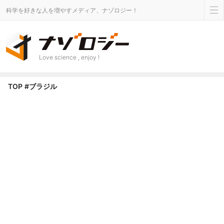
科学を好きな人を増やすメディア、ナゾロジー！
Love science , enjoy !
ブラジル タグのニュース - ナゾロジー
TOP
#ブラジル