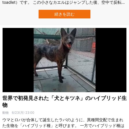
toadlet）です。 この小さなカエルはジャンプした後、空中で反転し
て、ほとんど必ず背中から地面に落下してしまいます。 これを不思
議に思った米・南イリノイ大学エドワーズビル校（SIUE）の研究チ
続きを読む
ームは2022年に、カボチャヒキガエルがうまく着地できない原因を
調査。 すると…
世界で初発見された「犬とキツネ」のハイブリッド生
物
動物
6/23(月) 23:00
ウマとロバが合体して誕生したラバのように、異種間交配で生まれ
た生物を「ハイブリッド種」と呼びます。 一方でハイブリッド種は