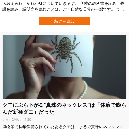
ら教えられ、それが身についていきます。 学校の教科書を読み、物
語を読み、説明文を読むことは、ごく自然な日常の一部です。 で
は、こうした「読む」教育や習慣によって、私たちの脳は実際にど
のように変化しているのでしょうか。 この問いに正面から向き合っ
続きを読む
たのが、ブラジルのサンパウロ大学（USP）の研究チームです。 研
究者たちは、文字を読む能力が、「…
クモにぶら下がる”真珠のネックレス”は「体液で膨ら
んだ新種ダニ」だった
昆虫
2/4(水) 11:30
博物館で長年保管されていたあるクモは、まるで真珠のネックレス