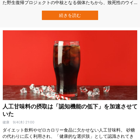
た野生復帰プロジェクトの中核となる個体たちから、致死性のウイ
ルスが次々と見つかったのです。 20年以上かけて進められてきた
「野生に鳥を戻す」挑戦が、大きな壁にぶつかっています。 今回の
続きを読む
出来事は、1種類の鳥の問題を超えて、絶滅危惧種をどう守るべきか
という、世…
人工甘味料の摂取は「認知機能の低下」を加速させて
いた
健康
9/4(木) 21:00
ダイエット飲料やゼロカロリー食品に欠かせない人工甘味料。 砂糖
の代わりに広く利用され、「健康的な選択肢」として認識されてき