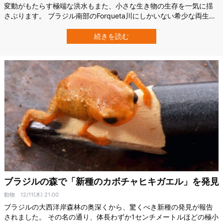
変動がもたらす極端な洪水もまた、小さな生き物の生存を一気に揺
さぶります。 ブラジル南部のForqueta川にしかいない希少な両生類
が、かつて水力発電ダムの建設計画を止めたあと、今度は2024年の
大洪水をどう乗り越えたのか。 研究者たちが現地に戻り、その行方
続きを読む
を確かめました。 希少すぎるカエルを守るため「ダム建設計画」が
中止される 今回の主…
ブラジルの森で「新種のカボチャヒキガエル」を発見
動物
12/11(木) 21:00
ブラジルの大西洋岸森林の奥深くから、驚くべき新種の発見が報告
されました。 その名の通り、体長わずか1センチメートルほどの極小