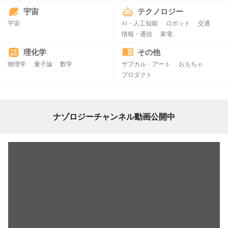
宇宙
テクノロジー
宇宙
AI・人工知能
ロボット
交通
情報・通信
家電
理化学
その他
物理学
量子論
数学
サブカル・アート
おもちゃ
プロダクト
ナゾロジーチャンネル動画公開中