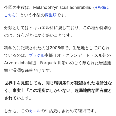
今回の主役は、Melanophryniscus admirabilis（
※画像は
）という小型の
です。
こちら
両生類
分類としてはヒキガエル科に属しており、この種が特別な
のは、分布がとにかく狭いことです。
科学的に記載されたのは2006年で、生息地として知られ
ているのは、
南部リオ・グランデ・ド・スル州の
ブラジル
Arvorezinha周辺、Forqueta川沿いのごく限られた岩盤露
頭と湿潤な森林だけです。
世界中を見渡しても、同じ環境条件が確認された場所はな
く、事実上「この場所にしかいない」超局地的な固有種と
されています。
しかも、この
の生活史はきわめて繊細です。
カエル