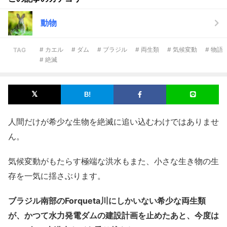
動物
# カエル
# ダム
# ブラジル
# 両生類
# 気候変動
# 物語
TAG
# 絶滅
人間だけが希少な生物を絶滅に追い込むわけではありませ
ん。
気候変動がもたらす極端な洪水もまた、小さな生き物の生
存を一気に揺さぶります。
ブラジル南部のForqueta川にしかいない希少な両生類
が、かつて水力発電ダムの建設計画を止めたあと、今度は