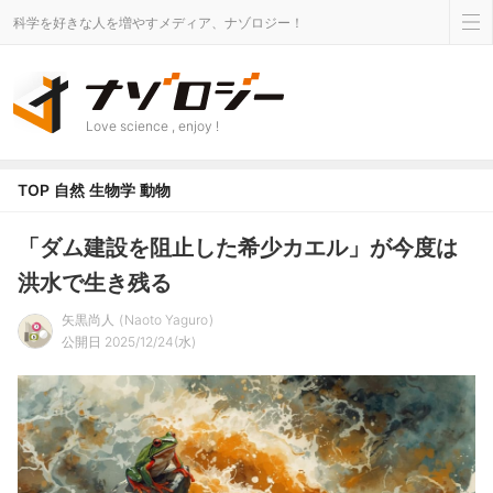
科学を好きな人を増やすメディア、ナゾロジー！
Love science , enjoy !
TOP
自然
生物学
動物
「ダム建設を阻止した希少カエル」が今度は
洪水で生き残る
矢黒尚人
Naoto Yaguro
公開日 2025/12/24(水)