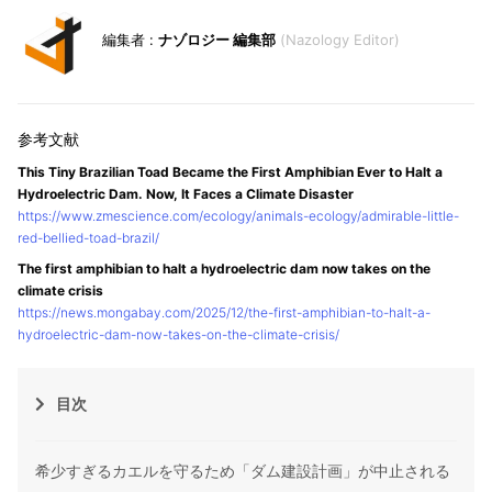
ナゾロジー 編集部
Nazology Editor
This Tiny Brazilian Toad Became the First Amphibian Ever to Halt a
Hydroelectric Dam. Now, It Faces a Climate Disaster
https://www.zmescience.com/ecology/animals-ecology/admirable-little-
red-bellied-toad-brazil/
The first amphibian to halt a hydroelectric dam now takes on the
climate crisis
https://news.mongabay.com/2025/12/the-first-amphibian-to-halt-a-
hydroelectric-dam-now-takes-on-the-climate-crisis/
目次
希少すぎるカエルを守るため「ダム建設計画」が中止される