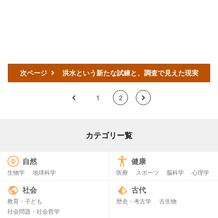
次ページ
洪水という新たな試練と、調査で見えた現実
<
1
2
>
カテゴリー覧
自然
健康
生物学
地球科学
医療
スポーツ
脳科学
心理学
社会
古代
教育・子ども
歴史・考古学
古生物
社会問題・社会哲学