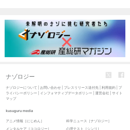
ナゾロジー
ナゾロジーについて
|
お問い合わせ
|
プレスリリース送付先
|
利用規約
|
プ
ライバシーポリシー
|
インフォマティブデータポリシー
|
運営会社
|
サイト
マップ
kusuguru
media
アニメ情報［にじめん］
科学ニュース［ナゾロジー］
メンタルケア［ココロジー］
心理テスト［シンリ］