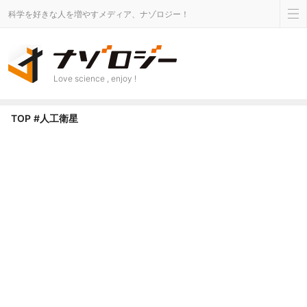
科学を好きな人を増やすメディア、ナゾロジー！
Love science , enjoy !
人工衛星 タグのニュース - ナゾロジー
TOP
#人工衛星