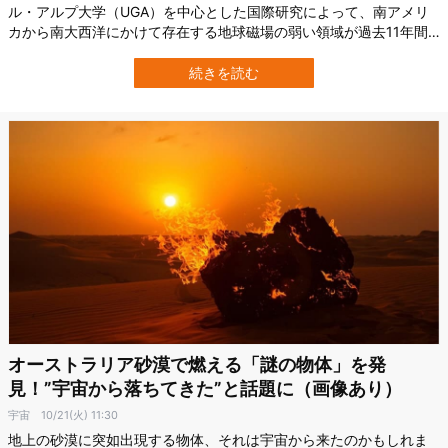
ル・アルプ大学（UGA）を中心とした国際研究によって、南アメリ
カから南大西洋にかけて存在する地球磁場の弱い領域が過去11年間
で急拡大してきたことが観測されました。 地球磁場は人工衛星を守
るシールドとしても機能しており、磁場の弱点部分の拡大は人工衛
続きを読む
星の機能停止リスクを高くする可能性があります。 かつてオゾンホ
ールの拡大が世界を揺るがす事件…
オーストラリア砂漠で燃える「謎の物体」を発
見！”宇宙から落ちてきた”と話題に（画像あり）
宇宙
10/21(火) 11:30
地上の砂漠に突如出現する物体、それは宇宙から来たのかもしれま