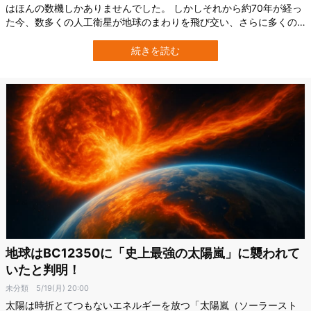
はほんの数機しかありませんでした。 しかしそれから約70年が経っ
た今、数多くの人工衛星が地球のまわりを飛び交い、さらに多くの
衛星がほぼ毎日のように打ち上げられています。 では実際に、現時
点で地球の軌道上には何機の人工衛星が存在するのでしょうか？ ま
続きを読む
た今後、どれほどの数が追加される可能性があり、それらが軌道上
に存在することで、どのような問題…
地球はBC12350に「史上最強の太陽嵐」に襲われて
いたと判明！
未分類
5/19(月) 20:00
太陽は時折とてつもないエネルギーを放つ「太陽嵐（ソーラースト