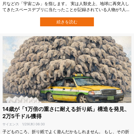
片などの「宇宙ごみ」を指します。 実は人類史上、地球に再突入し
てきたスペースデブリに当たったことが記録されている人物が1人だ
けいます。 それはアメリカ在住の女性、ロッティ・ウィリアムズ
（Lottie Williams）さんです。 彼女がスペースデブリに当たったの
続きを読む
は、1997年1月22日のことでした。 約13cmの破片が肩にぶつかる
その朝…
14歳が「1万倍の重さに耐える折り紙」構造を発見、
2万5千ドル獲得
サイエンス
1/29(木) 06:30
子どものころ、折り紙でよく遊んだかもしれません。 もし、その折