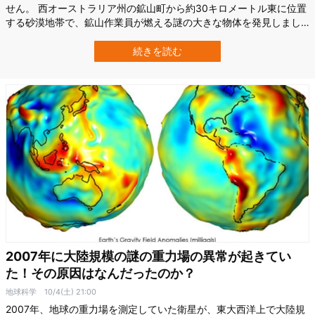
せん。 西オーストラリア州の鉱山町から約30キロメートル東に位置
する砂漠地帯で、鉱山作業員が燃える謎の大きな物体を発見しまし
た。 この発見を受けて、地元警察Western Australia Police Forceを
はじめとした複数の公的機関が調査を開始しました。 初期調査で
続きを読む
は、今回の物体は宇宙機の部品、いわゆる「宇宙ごみ（スペースデ
ブ…
2007年に大陸規模の謎の重力場の異常が起きてい
た！その原因はなんだったのか？
地球科学
10/4(土) 21:00
2007年、地球の重力場を測定していた衛星が、東大西洋上で大陸規