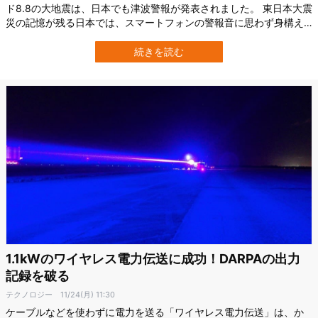
ド8.8の大地震は、日本でも津波警報が発表されました。 東日本大震
災の記憶が残る日本では、スマートフォンの警報音に思わず身構え
た人も多かったはずです。 しかし実際に到達した津波は比較的小さ
く、「どうしてもっと正確に予測できないのだろう？」という疑問
続きを読む
を抱いた人もいるかもしれません。 理由のひとつは、津波が“巨大な
のに見えにくい”という、…
1.1kWのワイヤレス電力伝送に成功！DARPAの出力
記録を破る
テクノロジー
11/24(月) 11:30
ケーブルなどを使わずに電力を送る「ワイヤレス電力伝送」は、か