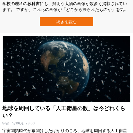
学校の理科の教科書にも、鮮明な太陽の画像が数多く掲載されてい
ます。 ですが、これらの画像が「どこから撮られたものか」を気に
したことはあるでしょうか？ 実は私たちが見慣れている太陽の画像
は、ほぼすべて地球の軌道面＝黄道面上から撮影されたものであ
続きを読む
り、太陽の赤道付近しか見えていないのです。 つまり、太陽の北極
や南極がどうなっているのか、私たち…
地球を周回している「人工衛星の数」は今どれくら
い？
宇宙
5/19(月) 23:00
宇宙開拓時代が幕開けしたばかりのころ、地球を周回する人工衛星