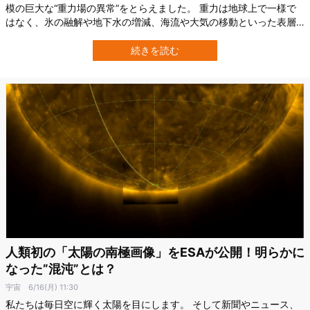
模の巨大な“重力場の異常”をとらえました。 重力は地球上で一様で
はなく、氷の融解や地下水の増減、海流や大気の移動といった表層
の出来事によって微妙に変動しています。そのため重力場が揺らぐ
こと自体は一般的な出来事です。 ところが、この時の信号は桁違い
続きを読む
の強さを示し、しかもその規模は大陸に匹敵するものでした。さら
にこの現象は数年で収まり、元の…
人類初の「太陽の南極画像」をESAが公開！明らかに
なった”混沌”とは？
宇宙
6/16(月) 11:30
私たちは毎日空に輝く太陽を目にします。 そして新聞やニュース、