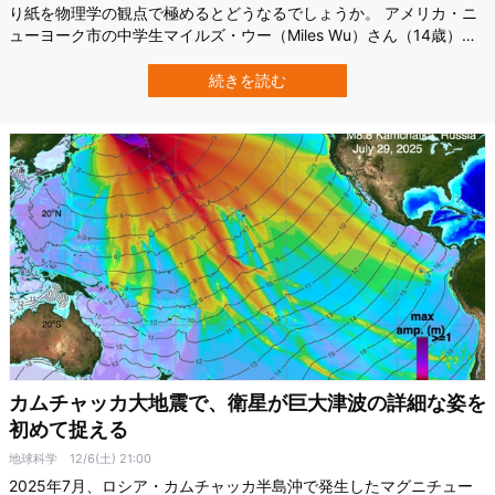
り紙を物理学の観点で極めるとどうなるでしょうか。 アメリカ・ニ
ューヨーク市の中学生マイルズ・ウー（Miles Wu）さん（14歳）
は、折り紙の幾何学的な折り方である「ミウラ折り（Miura-ori）」
を物理学の視点から詳しく調べ、自重の1万倍を超える重さにも耐え
続きを読む
得る構造を発見しました。 彼とその研究は、全米最大級の中学生向
けSTEMコン…
カムチャッカ大地震で、衛星が巨大津波の詳細な姿を
初めて捉える
地球科学
12/6(土) 21:00
2025年7月、ロシア・カムチャッカ半島沖で発生したマグニチュー