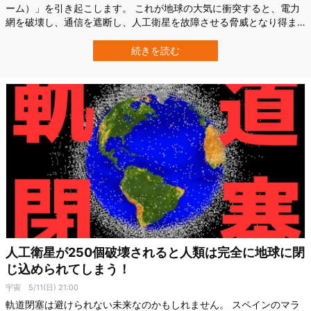
ーム）」を引き起こします。 これが地球の大気に衝突すると、電力
網を破壊し、通信を遮断し、人工衛星を故障させる脅威となり得ま
す。 そしてこのほど、フィンランド・オウル大学（University of
Oulu）らの研究で、紀元前1万2350年前に史上最強の太陽嵐が地球
続きを読む
を襲っていたことが明らかになりました。 それはどれほど強烈なも
のだったので…
人工衛星が250個破壊されると人類は完全に地球に閉
じ込められてしまう！
宇宙
5/11(日) 21:00
軌道閉塞は避けられない未来なのかもしれません。 スペインのマラ