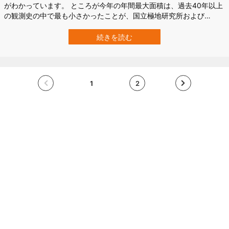
がわかっています。 ところが今年の年間最大面積は、過去40年以上
の観測史の中で最も小さかったことが、国立極地研究所および
JAXA（宇宙航空研究開発機）の研究で明らかになりました。 地球温
暖化が進む中、北極にかつてない異変が起き始めているのかもしれ
続きを読む
ません。 北極の海氷面積、史上最少を記録 2025年3月20日、北極の
海氷域面積はその年の最…
1
2