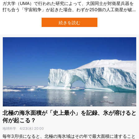
ガ大学（UMA）で行われた研究によって、大国同士が対衛星兵器を
打ち合う「宇宙戦争」が起きた場合、わずか250個の人工衛星が破壊
されただけで人類の宇宙への道が閉ざされてしまう可能性が示され
ました。 これまで人工衛星の破壊によって発生するスペースデブリ
続きを読む
が一定のしきい値を超えると、新たな人工衛星の破壊とスペースデ
ブリの再発生のサイクルが止まら…
北極の海氷面積が「史上最小」を記録、氷が溶けると
何が起こる？
地球科学
4/23(水) 20:00
毎年3月頃になると、北極の海氷域はその年で最大面積に達すること