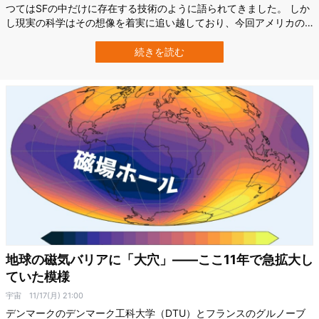
つてはSFの中だけに存在する技術のように語られてきました。 しか
し現実の科学はその想像を着実に追い越しており、今回アメリカの
企業Star Catcher Industriesは新たな成果を発表しました。 同社は
NASAのケネディ宇宙センターで、市販の太陽光パネルに対して
続きを読む
1.1kWのレーザー送電を実現し、2025年にDARPAが達成した80…
地球の磁気バリアに「大穴」――ここ11年で急拡大し
ていた模様
宇宙
11/17(月) 21:00
デンマークのデンマーク工科大学（DTU）とフランスのグルノーブ