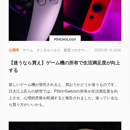
PSYCHOLOGY
日本
心理学
生活
ゲーム
社会
経済
メンタルヘルス
新型コロナウイルス
2025.06.15 SUN
生活
【迷うなら買え】ゲーム機の所有で生活満足度が向上
する
新しいゲーム機が発売されると、買おうかどうか迷うものです。
日大江上氏らの研究では、PS5やSwitchの所有が生活満足度を向
上させ、心理的苦痛を軽減すると報告されました。迷っているな
ら買う方がいいかも。