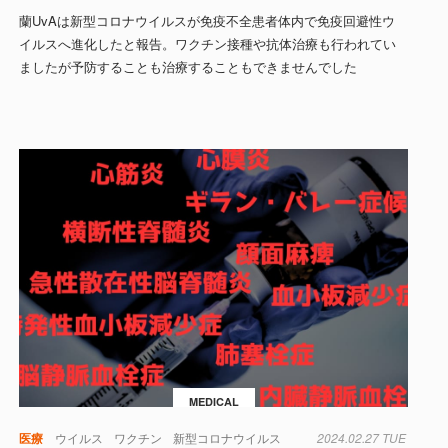
蘭UvAは新型コロナウイルスが免疫不全患者体内で免疫回避性ウ
イルスへ進化したと報告。ワクチン接種や抗体治療も行われてい
ましたが予防することも治療することもできませんでした
MEDICAL
医療
ウイルス
ワクチン
新型コロナウイルス
2024.02.27 TUE