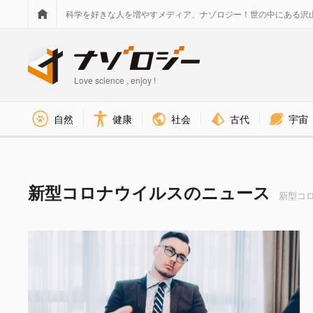
科学を好きな人を増やすメディア、ナゾロジー！世の中にある沢
Love science , enjoy !
社会
古代
宇宙
自然
健康
新型コロナウイルス タグのニュース -
新型コロナウイルスのニュース
新型コロ