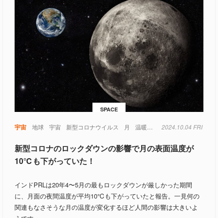
SPACE
宇宙
地球
宇宙
新型コロナウイルス
月
温暖化
環境問題
2024.10.04 FRI
新型コロナのロックダウンの影響で月の表面温度が
10℃も下がっていた！
インドPRLは20年4〜5月の最もロックダウンが厳しかった期間
に、月面の夜間温度が平均10℃も下がっていたと報告。一見何の
関連もなさそうな月の温度が変化するほど人間の影響は大きいよ