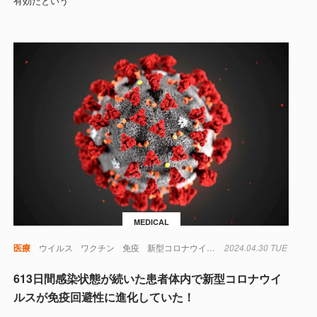
有効だという
MEDICAL
医療
ウイルス
ワクチン
免疫
新型コロナウイルス
2024.04.30 TUE
突然変異
613日間感染状態が続いた患者体内で新型コロナウイ
ルスが免疫回避性に進化していた！