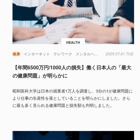
HEALTH
健康
インターネット
テレワーク
メンタルヘルス
新型コロナウイルス
2025.07.01 TUE
【年間6500万円/1000人の損失】働く日本人の「最大
の健康問題」が明らかに
昭和医科大学は日本の就業者1万人を調査し、3分の1が健康問題に
より仕事の生産性を落としていることを明らかにしました。さら
に最も多く見られる健康問題と損失額も判明しました。