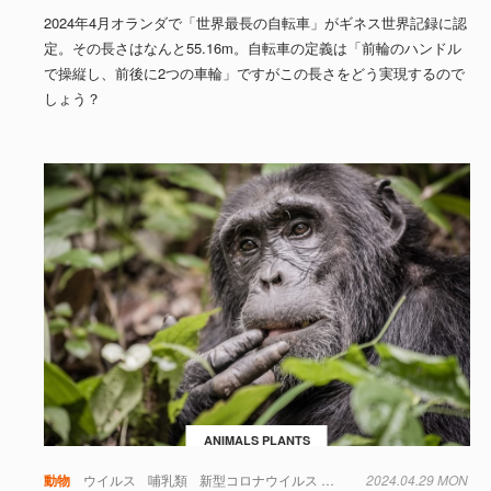
2024年4月オランダで「世界最長の自転車」がギネス世界記録に認
定。その長さはなんと55.16m。自転車の定義は「前輪のハンドル
で操縦し、前後に2つの車輪」ですがこの長さをどう実現するので
しょう？
ANIMALS PLANTS
動物
ウイルス
哺乳類
新型コロナウイルス
疫学
2024.04.29 MON