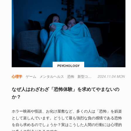
PSYCHOLOGY
心理学
ゲーム
メンタルヘルス
恐怖
新型コロナウイルス
2024.11.04 MON
なぜ人はわざわざ「恐怖体験」を求めてやまないの
か？
ホラー映画や怪談、お化け屋敷など、多くの人は「恐怖」を娯楽
として楽しんでいます。どうして最も強烈な負の感情である恐怖
を自ら求めるのでしょうか？実はこうした人間の行動には心理的