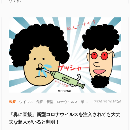
うです。
MEDICAL
医療
ウイルス
免疫
新型コロナウイルス
細胞
遺伝子
2024.06.24 MON
「鼻に直接」新型コロナウイルスを注入されても大丈
夫な超人がいると判明！