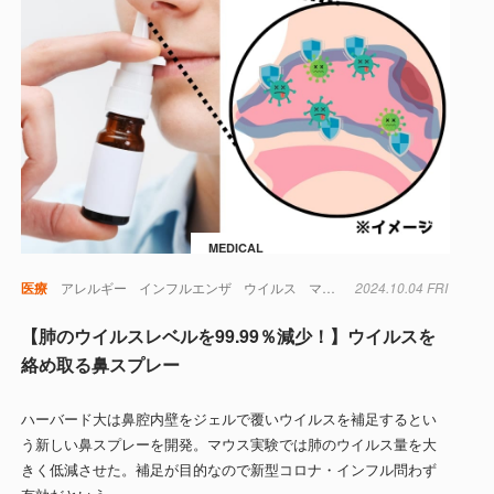
MEDICAL
医療
アレルギー
インフルエンザ
ウイルス
マウス
2024.10.04 FRI
マスク
医薬品
新型
【肺のウイルスレベルを99.99％減少！】ウイルスを
絡め取る鼻スプレー
ハーバード大は鼻腔内壁をジェルで覆いウイルスを補足するとい
う新しい鼻スプレーを開発。マウス実験では肺のウイルス量を大
きく低減させた。補足が目的なので新型コロナ・インフル問わず