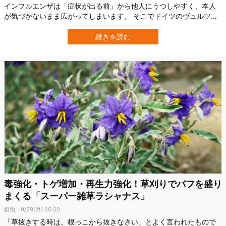
インフルエンザは「症状が出る前」から他人にうつしやすく、本人
が気づかないまま広がってしまいます。 そこでドイツのヴュルツブ
ルク大学（University of Würzburg）の研究チームは、口に入れるた
ときの“味”で感染の可能性に気づける新しい分子センサーを開発中で
続きを読む
す。 ガムやトローチに組み込める、いわば「食べられる検査薬」に
発展す…
毒強化・トゲ増加・再生力強化！草刈りでバフを盛り
まくる「スーパー雑草ラシャナス」
植物
9/29(月) 06:30
「草抜きする時は、根っこから抜きなさい」とよく言われたもので