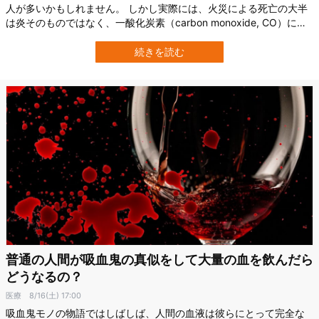
人が多いかもしれません。 しかし実際には、火災による死亡の大半
は炎そのものではなく、一酸化炭素（carbon monoxide, CO）によ
る中毒が原因です。 一酸化炭素は物が不完全燃焼したときに生じる
無色・無臭のガスで、吸い込むと気づかないうちに血液の酸素運搬
続きを読む
を妨げ酸欠によって命を奪ってしまうのです。 総務省消防庁の調査
でも、火災で亡く…
普通の人間が吸血鬼の真似をして大量の血を飲んだら
どうなるの？
医療
8/16(土) 17:00
吸血鬼モノの物語ではしばしば、人間の血液は彼らにとって完全な