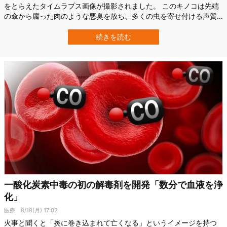
をとらえたタイムラプス画像が撮影されました。 このキノコは先端
の傘から腐った肉のような悪臭を放ち、多くの虫を寄せ付ける声質
を持ち、英語圏では「stinkhorn（スティンクホーン）」と呼ばれ、
日本では「スッポンタケ（鼈茸）」という名前がついています。 実
続きを読む
はこのキノコ、悪臭を放つのにも関わらず食べることもできるよう
です。 一度見たら忘れられ…
一酸化炭素中毒の初の解毒剤を開発「数分で血液を浄
化」
医療
8/18(月) 17:02
火事と聞くと「炎に巻き込まれて亡くなる」というイメージを持つ