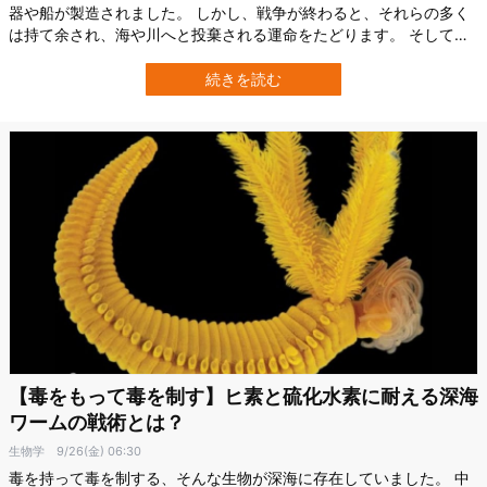
器や船が製造されました。 しかし、戦争が終わると、それらの多く
は持て余され、海や川へと投棄される運命をたどります。 そして、
その遺物が長い年月を経て、思いもよらない形で海の生態系を変え
ていることが最新研究で示されました。 ドイツの海洋研究所
続きを読む
「Senckenberg am Meer」とアメリカのデューク大学（Duke
University）…
【毒をもって毒を制す】ヒ素と硫化水素に耐える深海
ワームの戦術とは？
生物学
9/26(金) 06:30
毒を持って毒を制する、そんな生物が深海に存在していました。 中