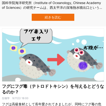
国科学院海洋研究所（Institute of Oceanology, Chinese Academy
of Sciences）の研究チームは、西太平洋の深海熱水噴出口という高
温な領域に唯一生息する深海ワームについて報告しました。 この生
物は、「Paralvinella hessleri」と名付けられており、環境中の猛毒
続きを読む
を体内で安全な形に…
フグにフグ毒（テトロドトキシン）を与えるとどうな
るのか？
生物学
9/7(日) 18:00
フグは高級食材として長年愛されてきましたが、同時にフグ毒の危