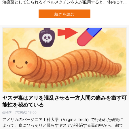
治療薬として知られるイベルメクチンを人が服用すると、体内にそ
の成分が残り、吸血してきた蚊にとっての「毒」になります。 蚊は
血を吸った際にこの薬成分を取り込み、中毒を起こして死んでしま
続きを読む
うのです。 スペインのバルセロナ国際保健研究所（ISGlobal）を中
心とする研究チームは、言わ…
ヤスデ毒はアリを混乱させる一方人間の痛みを癒す可
能性を秘めている
生物学
7/29(火) 18:00
アメリカのバージニア工科大学（Virginia Tech）で行われた研究に
よって、森にひっそりと暮らすヤスデが分泌する毒の中から、敵で