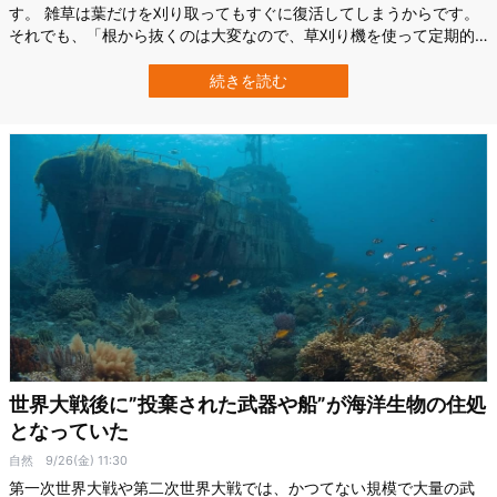
す。 雑草は葉だけを刈り取ってもすぐに復活してしまうからです。
それでも、「根から抜くのは大変なので、草刈り機を使って定期的
に刈ればよい」と考える人は少なくありません。 しかしそんな草む
しりをしていると、飛んでもない事になる雑草が見つかりました。
続きを読む
アメリカのアーカンソー大学（University of Arkansas）に所属する
ルペシュ…
世界大戦後に”投棄された武器や船”が海洋生物の住処
となっていた
自然
9/26(金) 11:30
第一次世界大戦や第二次世界大戦では、かつてない規模で大量の武