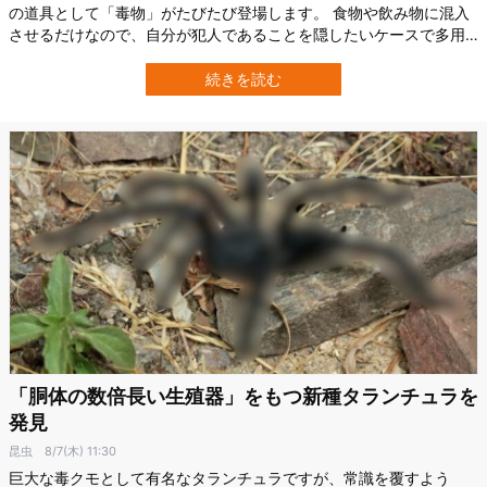
の道具として「毒物」がたびたび登場します。 食物や飲み物に混入
させるだけなので、自分が犯人であることを隠したいケースで多用
されるのです。 ところがそれらドラマや小説の中では、事件の影響
や犯人の動機に焦点が当てられ、毒物が被害者をどのように殺すの
続きを読む
か詳しく説明されることは稀です。 そこでアメリカ・コロラド州立
大学（Colorado State…
「胴体の数倍長い生殖器」をもつ新種タランチュラを
発見
昆虫
8/7(木) 11:30
巨大な毒クモとして有名なタランチュラですが、常識を覆すよう