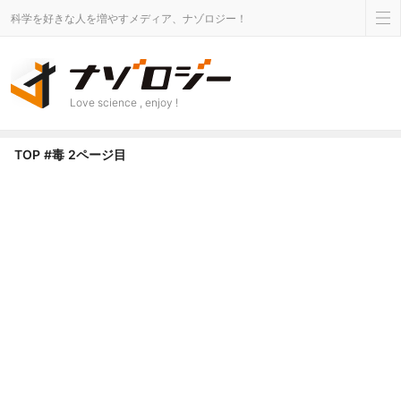
科学を好きな人を増やすメディア、ナゾロジー！
Love science , enjoy !
毒 タグのニュース - Page 2 of 9 - ナゾロジー
TOP
#毒
2ページ目