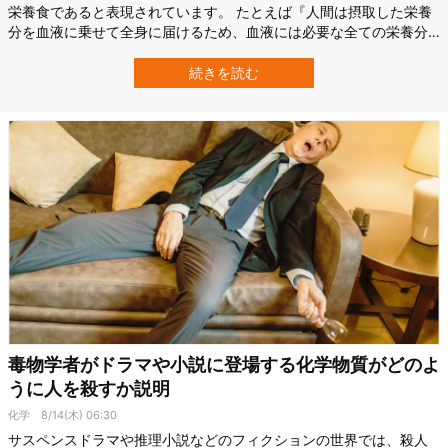
栄養食であると表現されています。 たとえば『人間は摂取した栄養
分を血液に乗せて全身に届けるため、血液には必要な全ての栄養分
が含まれている』…などなど、ナルホドと思わせるセリフもみられま
す。 では、人間が人間の血をそのまま主食にすることはできるので
続きを読む
しょうか？ 答えから言えば、どうやら「ダメ」なようです。 数滴の
血液ならば問題ありませんが、大…
毒物学者がドラマや小説に登場する化学物質がどのよ
うに人を殺すか説明
化学
8/14(木) 06:30
サスペンスドラマや推理小説などのフィクションの世界では、殺人