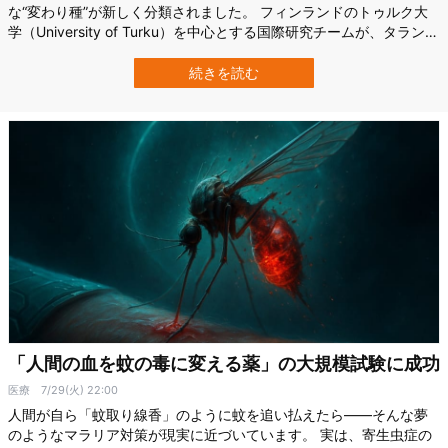
な“変わり種”が新しく分類されました。 フィンランドのトゥルク大
学（University of Turku）を中心とする国際研究チームが、タランチ
ュラの新種を発見し、新たな属に分類しました。 そしてそれらのオ
スが「背甲の4倍近い生殖器（触肢）」を持つことを明らかにしたの
続きを読む
です。 研究チームは、この異様に長い交尾器が、攻撃的なメスから
命を守る“…
「人間の血を蚊の毒に変える薬」の大規模試験に成功
医療
7/29(火) 22:00
人間が自ら「蚊取り線香」のように蚊を追い払えたら――そんな夢
のようなマラリア対策が現実に近づいています。 実は、寄生虫症の