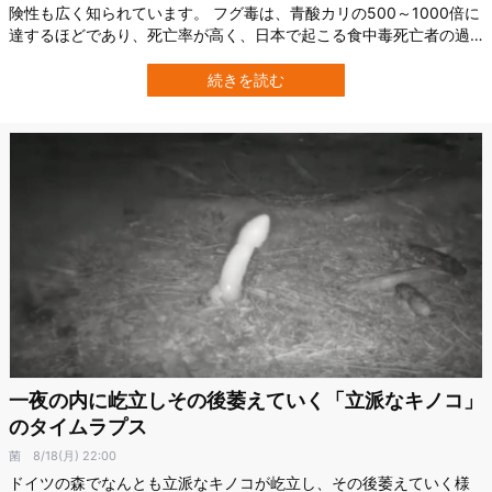
険性も広く知られています。 フグ毒は、青酸カリの500～1000倍に
達するほどであり、死亡率が高く、日本で起こる食中毒死亡者の過
半を占める場合もあるようです。 では、人間にとって猛毒なフグ毒
は、フグ自体にどんな影響を及ぼすのでしょうか。 この疑問につい
続きを読む
て、東京大学大気海洋研究所に所属する濵﨑恒二（はまさき こう
じ）氏ら研究チームが、トラフ…
一夜の内に屹立しその後萎えていく「立派なキノコ」
のタイムラプス
菌
8/18(月) 22:00
ドイツの森でなんとも立派なキノコが屹立し、その後萎えていく様