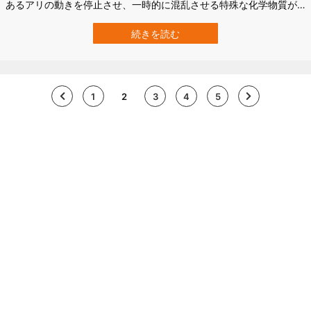
あるアリの動きを停止させ、一時的に混乱させる特殊な化学物質が
発見されました。 さらに興味深いことに、この毒物質は人間の神経
細胞に存在する「シグマ1受容体」と呼ばれるタンパク質にも作用
続きを読む
し、慢性的な痛みや神経疾患の治療薬として役立つ可能性を秘めて
いるというのです。 しか…
1
2
3
4
5