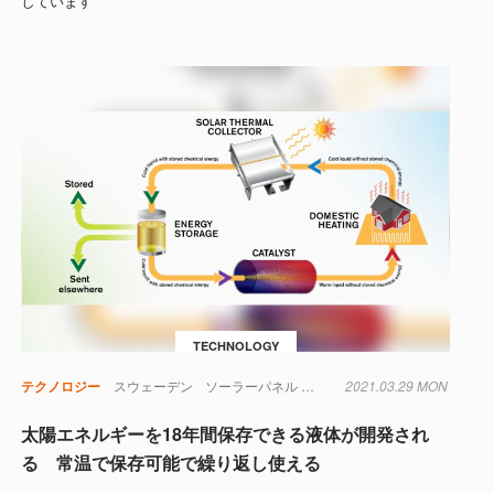
しています
TECHNOLOGY
テクノロジー
スウェーデン
ソーラーパネル
光
太陽
2021.03.29 MON
実験
触媒
太陽エネルギーを18年間保存できる液体が開発され
る 常温で保存可能で繰り返し使える