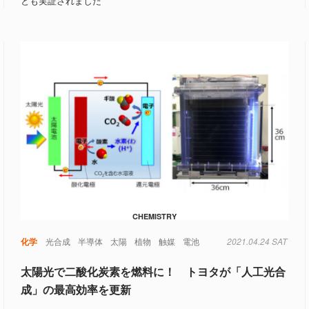
とも実証されました
CHEMISTRY
化学
光合成
半導体
太陽
植物
触媒
電池
2021.04.24 SAT
太陽光で二酸化炭素を燃料に！ トヨタが「人工光合
成」の最高効率を更新