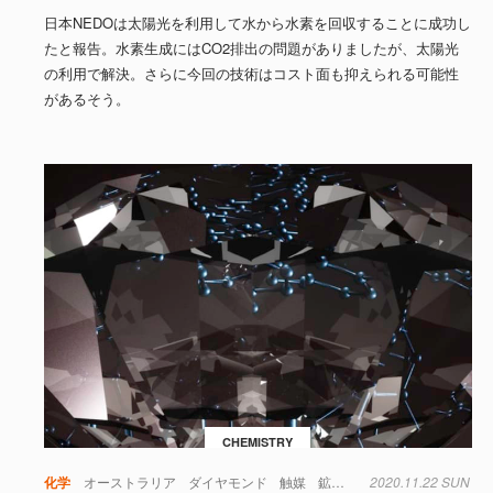
日本NEDOは太陽光を利用して水から水素を回収することに成功し
たと報告。水素生成にはCO2排出の問題がありましたが、太陽光
の利用で解決。さらに今回の技術はコスト面も抑えられる可能性
があるそう。
CHEMISTRY
化学
オーストラリア
ダイヤモンド
触媒
鉱物
黒鉛
2020.11.22 SUN