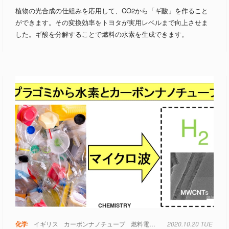
植物の光合成の仕組みを応用して、CO2から「ギ酸」を作ること
ができます。その変換効率をトヨタが実用レベルまで向上させま
した。ギ酸を分解することで燃料の水素を生成できます。
CHEMISTRY
化学
イギリス
カーボンナノチューブ
燃料電池
触媒
2020.10.20 TUE
電池