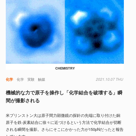
CHEMISTRY
化学
化学
実験
触媒
2021.10.07 THU
機械的な力で原子を操作し「化学結合を破壊する」瞬
間が撮影される
米プリンストン大は原子間力顕微鏡の探針の先端に取り付けた銅
原子を鉄-炭素結合に徐々に近づけるという方法で化学結合が切断
される瞬間を撮影。さらにそこにかかった力が150pNだったと報告