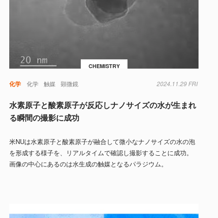
CHEMISTRY
化学
化学
触媒
顕微鏡
2024.11.29 FRI
水素原子と酸素原子が反応しナノサイズの水が生まれ
る瞬間の撮影に成功
米NUは水素原子と酸素原子が融合して微小なナノサイズの水の泡
を形成する様子を、リアルタイムで確認し撮影することに成功。
画像の中心にあるのは水生成の触媒となるパラジウム。