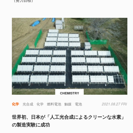
（努力目標）
CHEMISTRY
化学
光合成
化学
燃料電池
触媒
電池
2021.08.27 FRI
世界初、日本が「人工光合成によるクリーンな水素」
の製造実験に成功