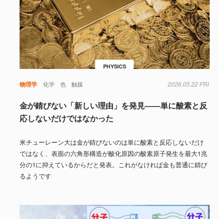
PHYSICS
物理学
化学
色
触媒
2026.05.22 FRI
金が錆びない「新しい理由」を発見――単に酸素と反
応しないだけではなかった
米チューレーン大は金が錆びないのは単に酸素と反応しないだけ
ではなく、表面の六角形構造が酸化原因の酸素原子発生を最大1兆
分の1に抑えているからだと発表。これがなければ金も普通に錆び
るようです