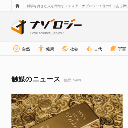
科学を好きな人を増やすメディア、ナゾロジー！世の中にある沢
Love science , enjoy !
社会
古代
宇宙
自然
健康
触媒 タグのニュース - ナゾロ
触媒のニュース
触媒 News