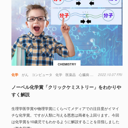
CHEMISTRY
化学
がん
コンピュータ
化学
医薬品
心臓病
材料
2022.10.07 FRI
植物
毒
注射
ノーベル化学賞「クリックケミストリー」をわかりや
すく解説
生理学医学賞や物理学賞にくらべてメディアでの注目度がイマイ
チな化学賞。ですが人類に与える恩恵は両者を上回ります。今回
は化学賞を10歳児でもわかるように解説することを目指しました