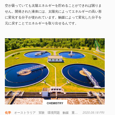
空が曇っていても太陽エネルギーを貯めることができれば困りま
せん。開発された液体には、太陽光によってエネルギーの高い形
に変化する分子が使われています。触媒によって変化した分子を
元に戻すことでエネルギーを取り出せるんです。
CHEMISTRY
化学
オーストラリア
実験
環境問題
触媒
重金属
2020.09.18 FRI