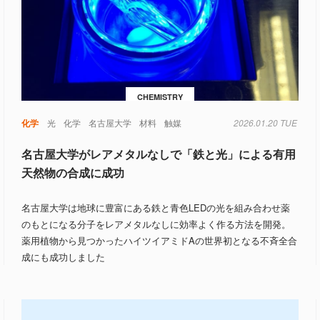
CHEMISTRY
化学
光
化学
名古屋大学
材料
触媒
2026.01.20 TUE
名古屋大学がレアメタルなしで「鉄と光」による有用
天然物の合成に成功
名古屋大学は地球に豊富にある鉄と青色LEDの光を組み合わせ薬
のもとになる分子をレアメタルなしに効率よく作る方法を開発。
薬用植物から見つかったハイツイアミドAの世界初となる不斉全合
成にも成功しました