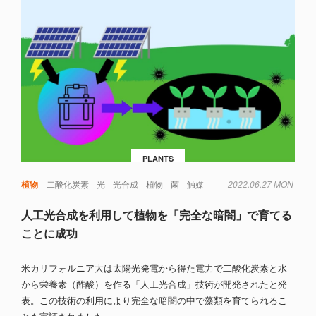
PLANTS
生物
植物
細胞
二酸化炭素
脳
触媒
光
光合成
植物
菌
触媒
2022.06.27 MON
人工光合成を利用して植物を「完全な暗闇」で育てる
ことに成功
米カリフォルニア大は太陽光発電から得た電力で二酸化炭素と水
から栄養素（酢酸）を作る「人工光合成」技術が開発されたと発
表。この技術の利用により完全な暗闇の中で藻類を育てられるこ