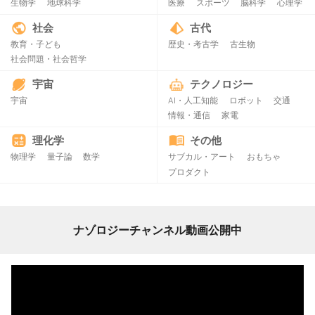
生物学
地球科学
医療
スポーツ
脳科学
心理学
社会
古代
教育・子ども
歴史・考古学
古生物
社会問題・社会哲学
宇宙
テクノロジー
宇宙
AI・人工知能
ロボット
交通
情報・通信
家電
理化学
その他
物理学
量子論
数学
サブカル・アート
おもちゃ
プロダクト
ナゾロジーチャンネル動画公開中