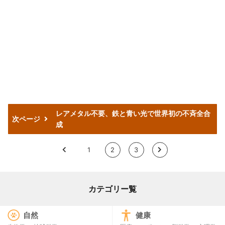
レアメタル不要、鉄と青い光で世界初の不斉全合
次ページ
成
<
1
2
3
>
カテゴリー覧
自然
健康