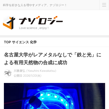
科学を好きな人を増やすメディア、ナゾロジー！
Love science , enjoy !
TOP
サイエンス
化学
名古屋大学がレアメタルなしで「鉄と光」に
よる有用天然物の合成に成功
川勝康弘
Yasuhiro Kawakatsu
公開日 2026/1/20(火)