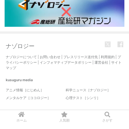
ナゾロジー
ナゾロジーについて
|
お問い合わせ
|
プレスリリース送付先
|
利用規約
|
プ
ライバシーポリシー
|
インフォマティブデータポリシー
|
運営会社
|
サイト
マップ
kusuguru
media
アニメ情報［にじめん］
科学ニュース［ナゾロジー］
メンタルケア［ココロジー］
心理テスト［シンリ］
© 2017-2026 nazology. all rights reserved.
ホーム
人気順
さがす