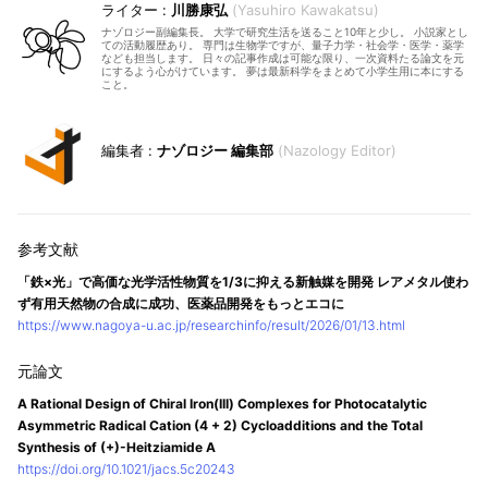
川勝康弘
Yasuhiro Kawakatsu
ナゾロジー副編集長。 大学で研究生活を送ること10年と少し。 小説家とし
ての活動履歴あり。 専門は生物学ですが、量子力学・社会学・医学・薬学
なども担当します。 日々の記事作成は可能な限り、一次資料たる論文を元
にするよう心がけています。 夢は最新科学をまとめて小学生用に本にする
こと。
ナゾロジー 編集部
Nazology Editor
「鉄×光」で高価な光学活性物質を1/3に抑える新触媒を開発 レアメタル使わ
ず有用天然物の合成に成功、医薬品開発をもっとエコに
https://www.nagoya-u.ac.jp/researchinfo/result/2026/01/13.html
A Rational Design of Chiral Iron(III) Complexes for Photocatalytic
Asymmetric Radical Cation (4 + 2) Cycloadditions and the Total
Synthesis of (+)-Heitziamide A
https://doi.org/10.1021/jacs.5c20243