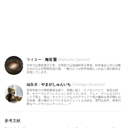
海沼 賢
Kainuma Satoshi
大学では電気電子工学、大学院では知識科学を専攻。科学進歩と共に分断
されがちな分野間交流の場、一般の人々が科学知識とふれあう場の創出を
目指しています。
やまがしゅんいち
Yamaga Shunichi
高等学校での理科教員を経て、現職に就く。ナゾロジーにて「身近な科
学」をテーマにディレクションを行っています。アニメ・ゲームなどのイ
ンドア系と、登山・サイクリングなどのアウトドア系の趣味を両方嗜むお
天気屋。乗り物やワクワクするガジェットも大好き。専門は化学。将来の
夢はマッドサイエンティスト……？