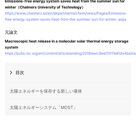
Emissions-free energy system saves heat from the summer sun for
winter（Chalmers University of Technology）
https://www.chalmers.se/en/departments/chem/news/Pages/Emissions-
free-energy-system-saves-heat-from-the-summer-sun-for-winter-.aspx
Macroscopic heat release in a molecular solar thermal energy storage
system
https://pubs.rsc.org/en/content/articlelanding/2019/ee/c8ee01011k#!divAbstra
目次
太陽エネルギーを保存する新しい液体
太陽エネルギーシステム「MOST」