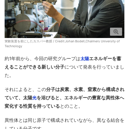
実験装置を前にしたカスパー教授 / Credit:Johan Bodell,Chalmers University of
Technology
約1年前から、今回の研究グループは
エネルギーを蓄
太陽
えることができる新しい分子
について発表を行っていまし
た。
それによると、この
分子は炭素、水素、窒素から構成され
ていて、太陽
を浴びると、エネルギーの豊富な異性体へ
光
変化する性質を持っている
とのこと。
異性体とは同じ原子で構成されていながら、異なる結合を
している分子です。