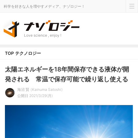
科学を好きな人を増やすメディア、ナゾロジー！
Love science , enjoy !
TOP
テクノロジー
太陽エネルギーを18年間保存できる液体が開
発される 常温で保存可能で繰り返し使える
海沼 賢
Kainuma Satoshi
公開日 2021/3/29(月)