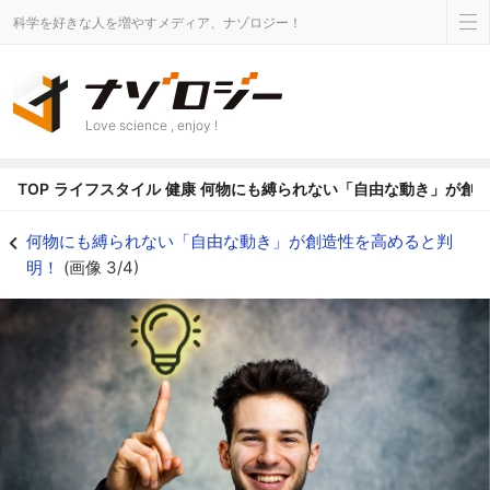
科学を好きな人を増やすメディア、ナゾロジー！
Love science , enjoy !
TOP
ライフスタイル
健康
何物にも縛られない「自由な動き」が創
自由さは「いい意味」での注意分散を可能にする - ナゾロジー
何物にも縛られない「自由な動き」が創造性を高めると判
明！
(画像 3/4)